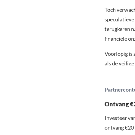
Toch verwacht
speculatieve
terugkeren n
financiële on
Voorlopig is 
als de veili
Partnercont
Ontvang €2
Investeer van
ontvang €20 