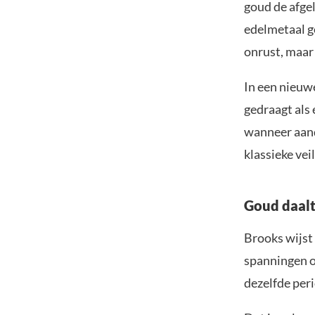
goud de afge
edelmetaal go
onrust, maar 
In een nieu
gedraagt als 
wanneer aand
klassieke vei
Goud daalt
Brooks wijst
spanningen o
dezelfde per