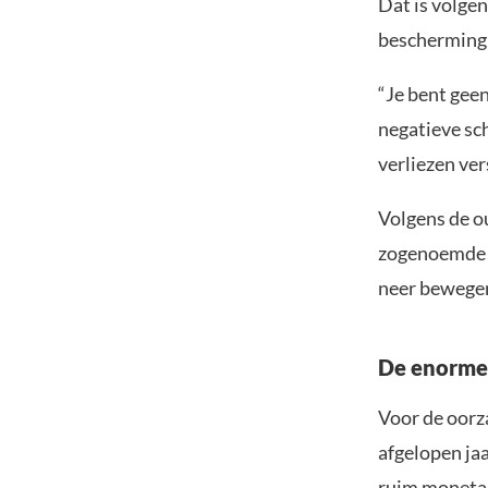
Dat is volge
bescherming 
“Je bent geen
negatieve sch
verliezen ver
Volgens de o
zogenoemde ‘h
neer bewegen
De enorme 
Voor de oorza
afgelopen ja
ruim monetai