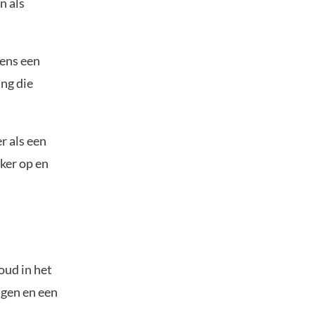
n als
dens een
ing die
r als een
ker op en
oud in het
ngen en een