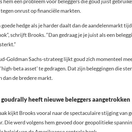
ns hem een probleem voor beleggers die goud juist gebruike
tegen onrust op financiële markten.
 goede hedge als je harder daalt dan de aandelenmarkt tij
ok”, schrijft Brooks. “Dan gedraag je je juist als een belegg
sterkt.”
ud-Goldman Sachs-strateeg lijkt goud zich momenteel mee
igh-beta asset’ te gedragen. Dat zijn beleggingen die ster
 dan de bredere markt.
goudrally heeft nieuwe beleggers aangetrokken
ak kijkt Brooks vooral naar de spectaculaire stijging van g
ar. Die werd volgens hem gevoed door geopolitieke spanni
r beleid van de Amerikaanse centrale bank.