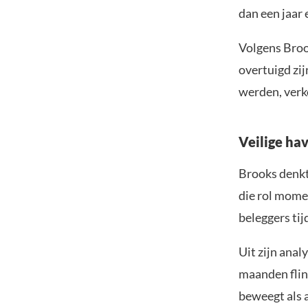
dan een jaar 
Volgens Brook
overtuigd zi
werden, verko
Veilige ha
Brooks denkt 
die rol mome
beleggers tij
Uit zijn anal
maanden flin
beweegt als a