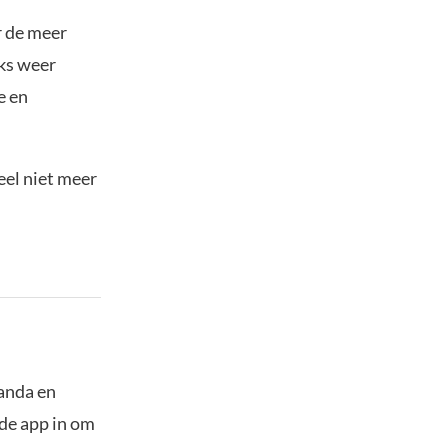
r de meer
oks weer
e en
eel niet meer
panda en
 de app in om