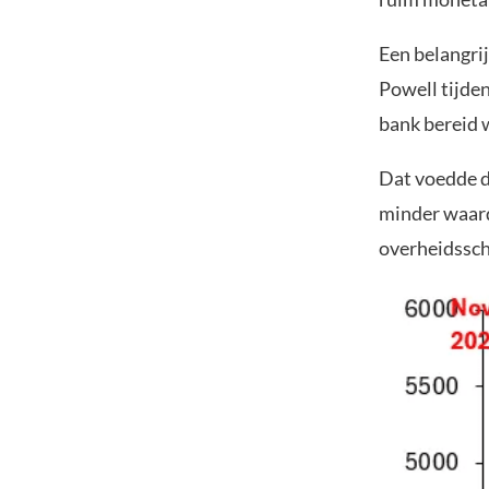
Een belangri
Powell tijde
bank bereid w
Dat voedde d
minder waard
overheidssch