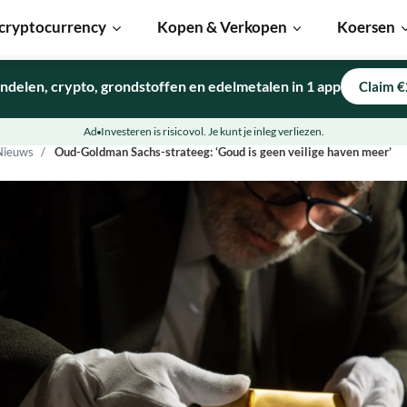
cryptocurrency
Kopen & Verkopen
Koersen
ndelen, crypto, grondstoffen en edelmetalen in 1 app
Claim €
Ad
Investeren is risicovol. Je kunt je inleg verliezen.
Nieuws
Oud-Goldman Sachs-strateeg: ‘Goud is geen veilige haven meer’