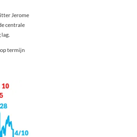
itter Jerome
de centrale
 lag.
 op termijn