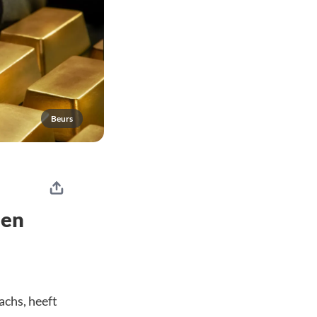
Beurs
een
achs, heeft