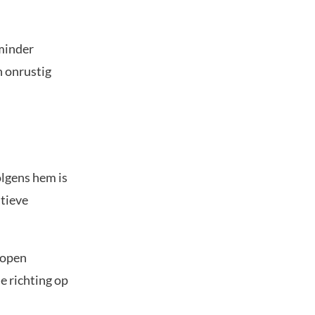
 minder
n onrustig
olgens hem is
atieve
elopen
e richting op