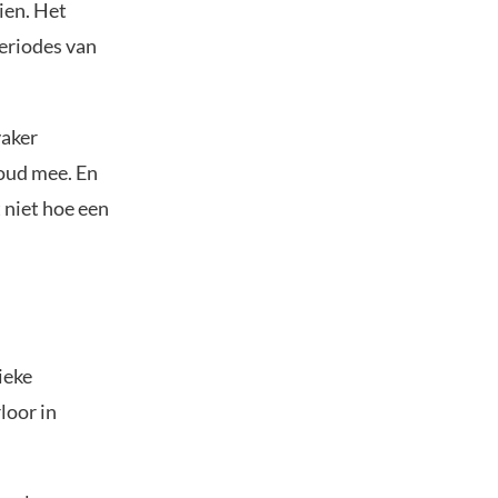
ien. Het
periodes van
vaker
goud mee. En
 niet hoe een
ieke
loor in