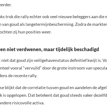
eerder.
s trok die rally echter ook veel nieuwe beleggers aan die
jn van goud als langetermijnbescherming. Zodra de markte
chten zij hun posities weer.
ven niet verdwenen, maar tijdelijk beschadigd
niet dat goud zijn veiligehavenstatus definitief kwijt is. V
nteel vooral “vervuild” door de grote instroom van specul
dens de recente rally.
yse blijkt dat de correlatie tussen goud en aandelen de afg
k is opgelopen. Dat betekent dat goud steeds vaker dezelfd
ndere risicovolle activa.