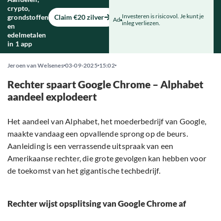
crypto,
Investeren is risicovol. Je kunt je
grondstoffen
Claim €20 zilver
Ad
inleg verliezen.
en
edelmetalen
in 1 app
Jeroen van Welsenes
03-09-2025
15:02
Rechter spaart Google Chrome – Alphabet
aandeel explodeert
Het aandeel van Alphabet, het moederbedrijf van Google,
maakte vandaag een opvallende sprong op de beurs.
Aanleiding is een verrassende uitspraak van een
Amerikaanse rechter, die grote gevolgen kan hebben voor
de toekomst van het gigantische techbedrijf.
Rechter wijst opsplitsing van Google Chrome af