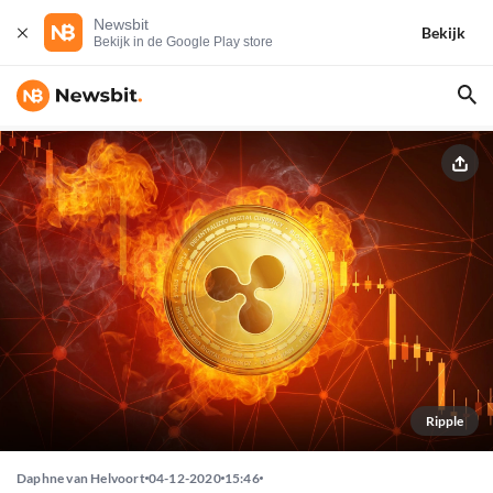
Newsbit
Bekijk
Bekijk in de Google Play store
Ripple
Daphne van Helvoort
04-12-2020
15:46