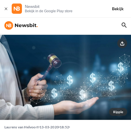
Newsbit
Bekijk
Bekijk in de Google Play store
Ripple
Laurens van Helvoort
13-03-2020
18:52