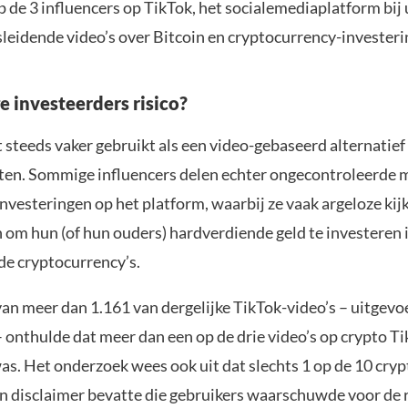
 de 3 influencers op TikTok, het socialemediaplatform bij 
sleidende video’s over Bitcoin en cryptocurrency-investeri
e investeerders risico?
 steeds vaker gebruikt als een video-gebaseerd alternatief
en. Sommige influencers delen echter ongecontroleerde 
nvesteringen op het platform, waarbij ze vaak argeloze kij
n om hun (of hun ouders) hardverdiende geld te investeren 
de cryptocurrency’s.
van meer dan 1.161 van dergelijke TikTok-video’s – uitgevo
onthulde dat meer dan een op de drie video’s op crypto T
as. Het onderzoek wees ook uit dat slechts 1 op de 10 cry
en disclaimer bevatte die gebruikers waarschuwde voor de r