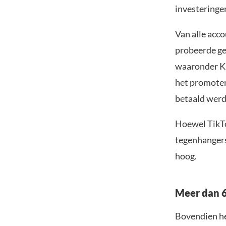
investeringe
Van alle acc
probeerde ge
waaronder K
het promoten
betaald werd
Hoewel TikTo
tegenhangers,
hoog.
Meer dan 6
Bovendien he