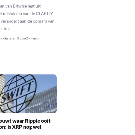
n van Bitwise legt uit
t mislukken van de CLARITY
 verandert aan de opmars van
ector.
ns
Gisteren 3:55u
2 – 4 min
ouwt waar Ripple ooit
n: is XRP nog wel