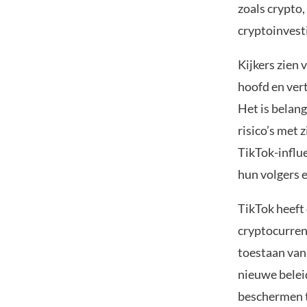
zoals crypto,
cryptoinvest
Kijkers zien 
hoofd en ver
Het is belang
risico’s met 
TikTok-influe
hun volgers 
TikTok heeft
cryptocurren
toestaan van
nieuwe belei
beschermen t