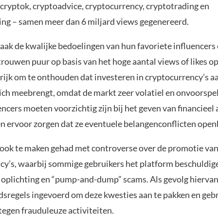
 cryptok, cryptoadvice, cryptocurrency, cryptotrading en
ing – samen meer dan 6 miljard views gegenereerd.
vaak de kwalijke bedoelingen van hun favoriete influencers
trouwen puur op basis van het hoge aantal views of likes o
rijk om te onthouden dat investeren in cryptocurrency’s aa
zich meebrengt, omdat de markt zeer volatiel en onvoorspel
ncers moeten voorzichtig zijn bij het geven van financieel 
en ervoor zorgen dat ze eventuele belangenconflicten ope
 ook te maken gehad met controverse over de promotie va
cy’s, waarbij sommige gebruikers het platform beschuldig
 oplichting en “pump-and-dump” scams. Als gevolg hiervan
dsregels ingevoerd om deze kwesties aan te pakken en gebr
egen frauduleuze activiteiten.