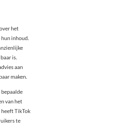
 over het
p hun inhoud.
nzienlijke
baar is.
advies aan
nbaar maken.
n bepaalde
en van het
 heeft TikTok
uikers te