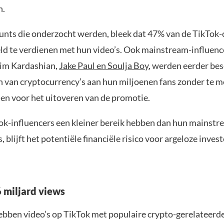
n.
ounts die onderzocht werden, bleek dat 47% van de TikTok-
ld te verdienen met hun video’s. Ook mainstream-influenc
im Kardashian,
Jake Paul en Soulja Boy
, werden eerder be
 van cryptocurrency’s aan hun miljoenen fans zonder te me
en voor het uitoveren van de promotie.
k-influencers een kleiner bereik hebben dan hun mainstr
 blijft het potentiële financiële risico voor argeloze inves
 miljard views
bben video’s op TikTok met populaire crypto-gerelateerd