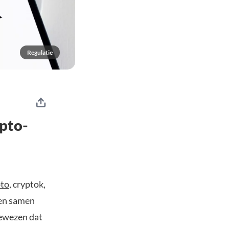
Regulatie
ypto-
pto
, cryptok,
ben samen
ewezen dat