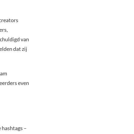
creators
ers,
schuldigd van
lden dat zij
eam
teerders even
e hashtags –