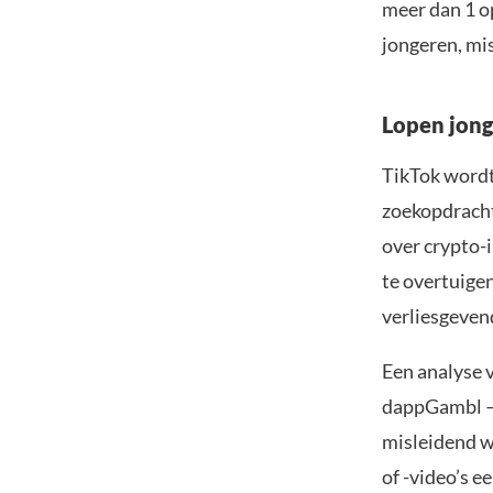
meer dan 1 op
jongeren, mi
Lopen jong
TikTok wordt
zoekopdracht
over crypto-i
te overtuige
verliesgeven
Een analyse 
dappGambl – 
misleidend w
of -video’s e