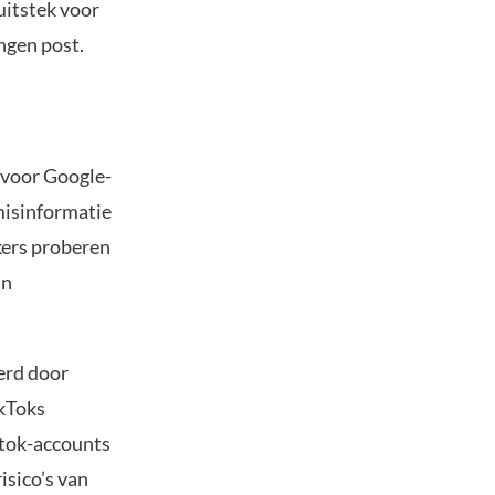
uitstek voor
ngen post.
 voor Google-
misinformatie
kers proberen
in
erd door
ikToks
ptok-accounts
isico’s van