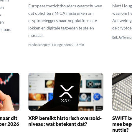
Europese toezichthouders waarschuwen
Matt Houga
en
dat oplichters MiCA misbruiken om
waarom he
s
cryptobeleggers naar nepplatforms te
Act weinig
en
lokken en digitale tegoeden te stelen
de cryptos
rtaan.
massaal.
Erik Jufferma
Hidde Scheper
11 uur geleden
2 – 3 min
naar dit
XRP bereikt historisch oversold-
SWIFT b
ber 2026
niveau: wat betekent dat?
mee bego
nuttig?