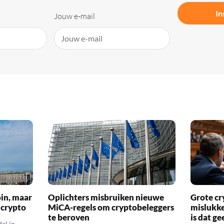
In
Jouw e-mail
oin, maar
Oplichters misbruiken nieuwe
Grote cr
 crypto
MiCA-regels om cryptobeleggers
mislukke
te beroven
is dat g
el in