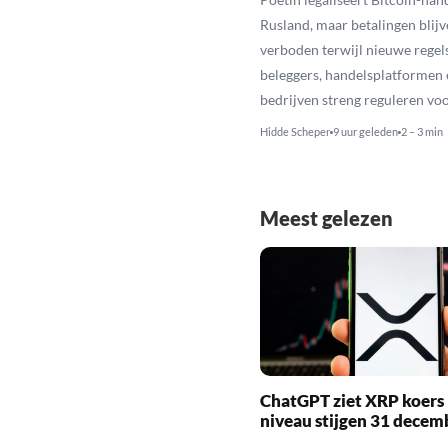
Rusland, maar betalingen blijv
verboden terwijl nieuwe regel
beleggers, handelsplatformen 
bedrijven streng reguleren voo
Hidde Scheper
9 uur geleden
2 – 3 min
Meest gelezen
ChatGPT ziet XRP koers 
niveau stijgen 31 decem