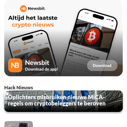
Hack Nieuws
Oplichters misbruiken nieuwe MiCA-
regels om cryptobeleggers te beroven