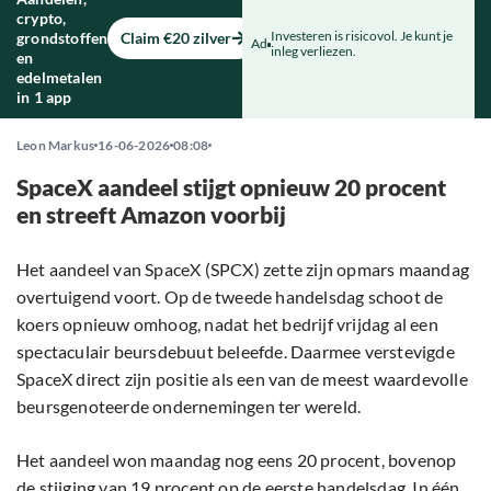
crypto,
Investeren is risicovol. Je kunt je
grondstoffen
Claim €20 zilver
Ad
inleg verliezen.
en
edelmetalen
in 1 app
Leon Markus
16-06-2026
08:08
SpaceX aandeel stijgt opnieuw 20 procent
en streeft Amazon voorbij
Het aandeel van SpaceX (SPCX) zette zijn opmars maandag
overtuigend voort. Op de tweede handelsdag schoot de
koers opnieuw omhoog, nadat het bedrijf vrijdag al een
spectaculair beursdebuut beleefde. Daarmee verstevigde
SpaceX direct zijn positie als een van de meest waardevolle
beursgenoteerde ondernemingen ter wereld.
Het aandeel won maandag nog eens 20 procent, bovenop
de stijging van 19 procent op de eerste handelsdag. In één