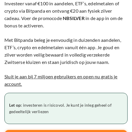
Investeer vanaf €100 in aandelen, ETF’s, edelmetalen of
crypto via Bitpanda en ontvang €20 aan fysiek zilver
cadeau. Voer de promocode
NBSILVER
in de app in om de
bonus te activeren.
Met Bitpanda beleg je eenvoudig in duizenden aandelen,
ETF’s, crypto en edelmetalen vanuit één app. Je goud en
zilver worden veilig bewaard in volledig verzekerde
Zwitserse kluizen en staan juridisch op jouw naam.
Sluit je aan bij 7 miljoen gebruikers en open nu gratis je
account.
Let op:
investeren is risicovol. Je kunt je inleg geheel of
gedeeltelijk verliezen