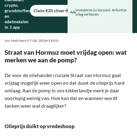
crypto,
Investeren is risicovol. Je kunt je
grondstoffen
Claim €20 zilver
Ad
inleg verliezen.
en
edelmetalen
in 1 app
Ivo Melchers
17-06-2026
19:01
Straat van Hormuz moet vrijdag open: wat
merken we aan de pomp?
De voor de oliehandel cruciale Straat van Hormuz gaat
vrijdag mogelijk weer open en dat duwt de olieprijs hard
omlaag. Aan de pomp in ons kikkerlandje merk je daar
voorlopig weinig van. Hoe kan dat en wanneer wordt
tanken weer wat draaglijker?
Olieprijs duikt op vredeshoop