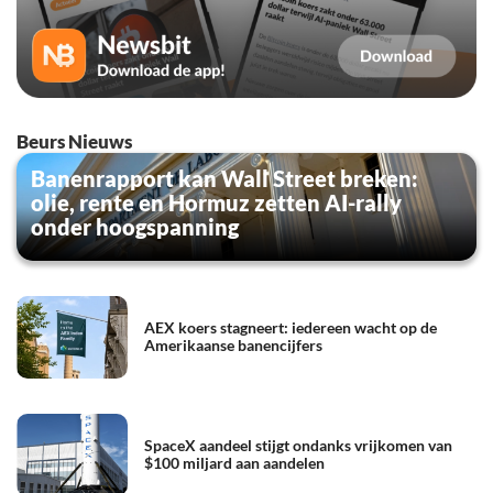
Beurs Nieuws
Banenrapport kan Wall Street breken:
olie, rente en Hormuz zetten AI-rally
onder hoogspanning
AEX koers stagneert: iedereen wacht op de
Amerikaanse banencijfers
SpaceX aandeel stijgt ondanks vrijkomen van
$100 miljard aan aandelen