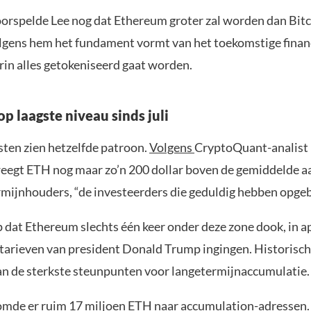
orspelde Lee nog dat Ethereum groter zal worden dan Bit
gens hem het fundament vormt van het toekomstige finan
in alles getokeniseerd gaat worden.
p laagste niveau sinds juli
sten zien hetzelfde patroon.
Volgens
CryptoQuant-analist
egt ETH nog maar zo’n 200 dollar boven de gemiddelde a
rmijnhouders, “de investeerders die geduldig hebben opge
p dat Ethereum slechts één keer onder deze zone dook, in ap
tarieven van president Donald Trump ingingen. Historisch g
an de sterkste steunpunten voor langetermijnaccumulatie.
oomde er ruim 17 miljoen ETH naar accumulation-adressen