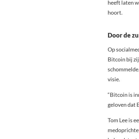
heeft laten w
hoort.
Door de zu
Op socialme
Bitcoin bij z
schommelde. 
visie.
“Bitcoin is i
geloven dat 
Tom Lee is e
medoprichter