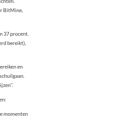
ichten.
er BitMine,
n 37 procent.
rd bereikt),
bereiken en
 schuilgaan.
zen’’.
ren:
ële momenten