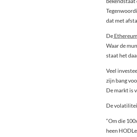
bekendstaat 
Tegenwoordig 
dat met afst
De
Ethereum
Waar de munt 
staat het da
Veel investee
zijn bang voo
De markt is 
De volatilite
“Om die 100x
heen HODLe