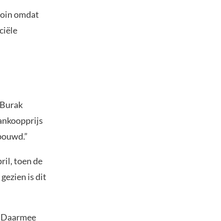
coin omdat
ciële
 Burak
ankoopprijs
bouwd.”
ril, toen de
ezien is dit
. Daarmee