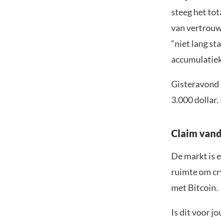
steeg het tot
van vertrouw
“niet lang st
accumulatiek
Gisteravond 
3.000 dollar.
Claim vand
De markt is e
ruimte om cr
met Bitcoin.
Is dit voor 