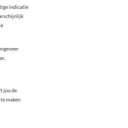
tige indicatie
rschijnlijk
te
 ongeveer
ar.
t jou de
s te maken