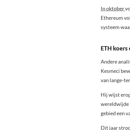
In oktober
vo
Ethereum vol
systeem waar
ETH koers o
Andere anali
Kesmeci bewe
van lange-te
Hij wijst ero
wereldwijde 
gebied een v
Dit jaar str