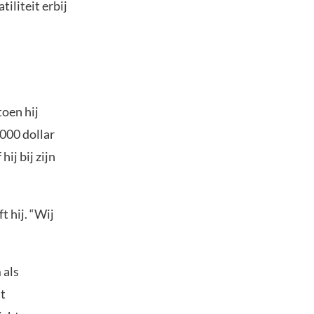
iliteit erbij
toen hij
.000 dollar
j bij zijn
t hij. “Wij
 als
t