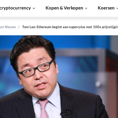
cryptocurrency
Kopen & Verkopen
Koersen
um Nieuws
Tom Lee: Ethereum begint aan supercylus met 100x prijsstijgi