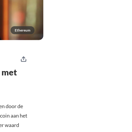
Ethereum
s met
ken door de
tcoin aan het
er waard