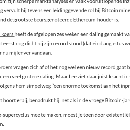
om zijn scherpe marktanalyses en vaak vooruitlopende inz
vervult hij tevens een leidinggevende rol bij Bitcoin min
and de grootste beursgenoteerde Ethereum-houder is.
 koers
heeft de afgelopen zes weken een daling gemaakt va
eerst nog dicht bij zijn record stond (dat eind augustus we
ar nu mijlenver vandaan.
rders vragen zich af of het nog wel een nieuw record gaat 
r een veel grotere daling. Maar Lee ziet daar juist kracht in
volgens hem simpelweg ‘’een enorme toekomst aan het inprij
it hoort erbij, benadrukt hij, net als in de vroege Bitcoin-ja
-supercyclus mee te maken, moest je toen door existenti
n.”