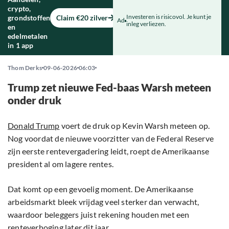
crypto,
Investeren is risicovol. Je kunt je
grondstoffen
Claim €20 zilver
Ad
inleg verliezen.
en
edelmetalen
in 1 app
Thom Derks
09-06-2026
06:03
Trump zet nieuwe Fed-baas Warsh meteen
onder druk
Donald Trump
voert de druk op Kevin Warsh meteen op.
Nog voordat de nieuwe voorzitter van de Federal Reserve
zijn eerste rentevergadering leidt, roept de Amerikaanse
president al om lagere rentes.
Dat komt op een gevoelig moment. De Amerikaanse
arbeidsmarkt bleek vrijdag veel sterker dan verwacht,
waardoor beleggers juist rekening houden met een
renteverhoging later dit jaar.