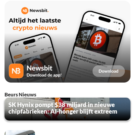
Beurs Nieuws
SK Hynix pompt $38 miljard in nieuwe
chipfabrieken: AI-honger blijft extreem