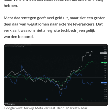
hebben.
Meta daarentegen geeft veel geld uit, maar ziet een groter
deel daarvan wegstromen naar externe leveranciers. Dat
verklaart waarom niet alle grote techbedrijven gelijk
worden beloond.
Google wint, terwijl Meta verliest. Bron: Market Radar