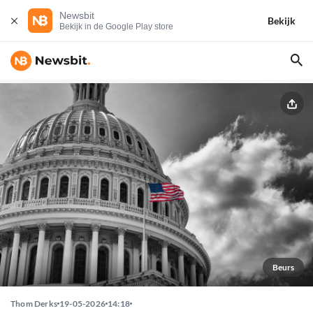
Newsbit
Bekijk
Bekijk in de Google Play store
Beurs
Thom Derks
19-05-2026
14:18