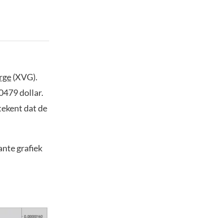
rge
(XVG).
0479 dollar.
tekent dat de
ante grafiek