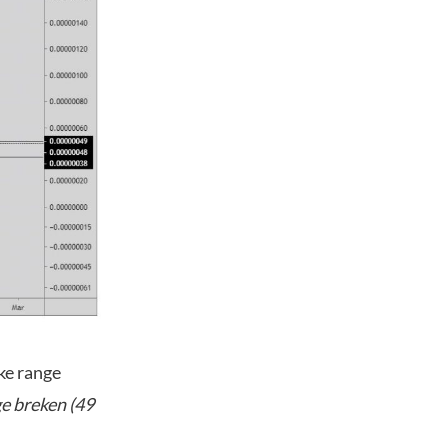
ke range
e breken (49