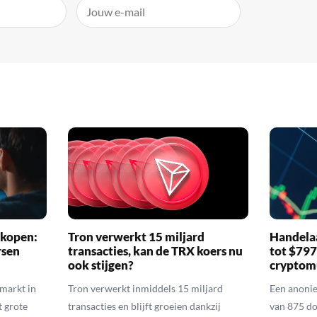
 kopen:
Tron verwerkt 15 miljard
Handelaa
rsen
transacties, kan de TRX koers nu
tot $79
ook stijgen?
cryptom
nmarkt in
Tron verwerkt inmiddels 15 miljard
Een anoni
t grote
transacties en blijft groeien dankzij
van 875 do