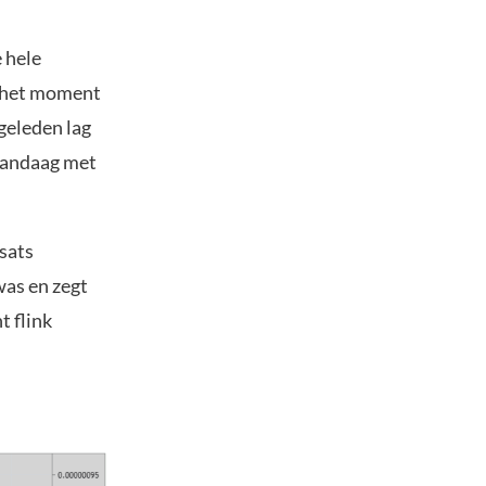
 hele
p het moment
 geleden lag
 vandaag met
sats
was en zegt
t flink