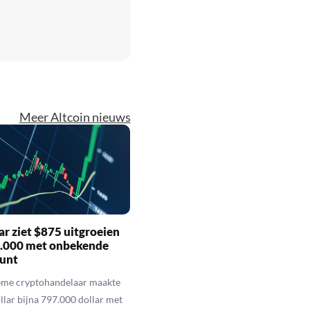
Meer Altcoin nieuws
r ziet $875 uitgroeien
7.000 met onbekende
unt
eme cryptohandelaar maakte
llar bijna 797.000 dollar met