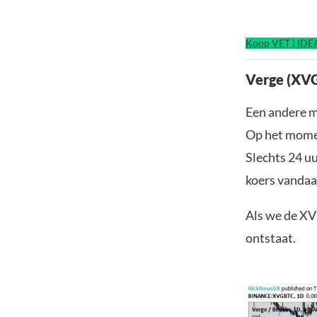
Koop VET | IDE
Verge (XVG
Een andere m
Op het momen
Slechts 24 uu
koers vandaa
Als we de XVG
ontstaat.