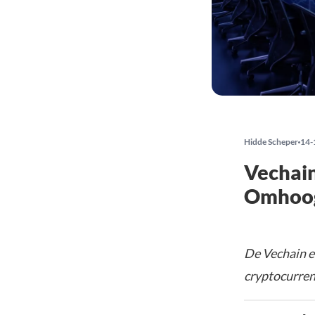
Hidde Scheper
14-
Vechain
Omhoog
De Vechain en
cryptocurren