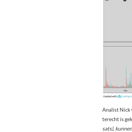
Analist Nick 
terecht is ge
sats), kunne