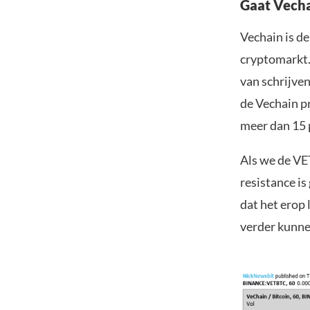
Gaat Vecha
Vechain is d
cryptomarkt.
van schrijven
de Vechain p
meer dan 15 
Als we de VE
resistance is
dat het erop 
verder kunne