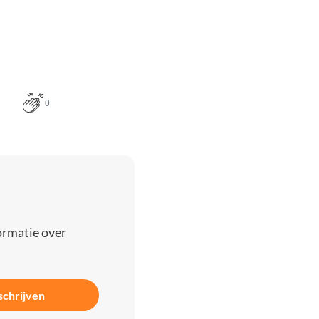
0
ormatie over
schrijven