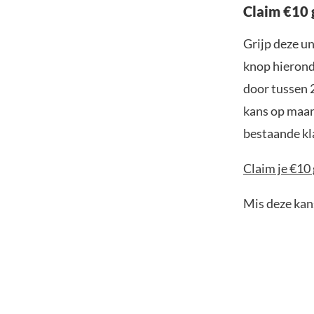
Claim €10 
Grijp deze u
knop hieronde
door tussen 
kans op maar 
bestaande kl
Claim je €10 
Mis deze kans