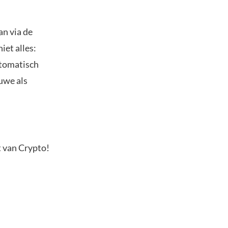
an via de
iet alles:
utomatisch
euwe als
t van Crypto!