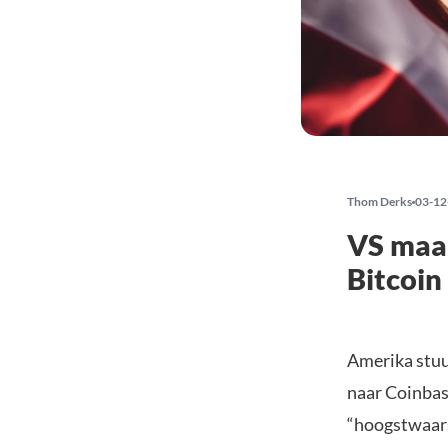
Thom Derks
03-12
VS maak
Bitcoin
Amerika stu
naar Coinbas
“hoogstwaars