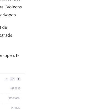
aal.
Volgens
verkopen.
t de
upgrade
erkopen. Ik