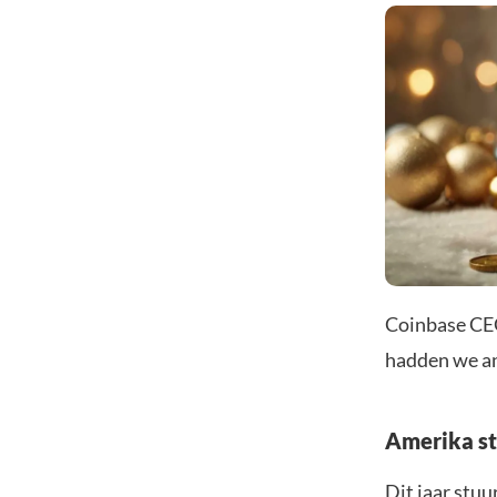
Coinbase CEO
hadden we an
Amerika st
Dit jaar stu