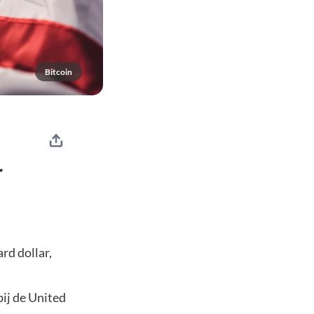
Bitcoin
r
ard dollar,
ij de United