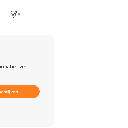
0
ormatie over
schrijven