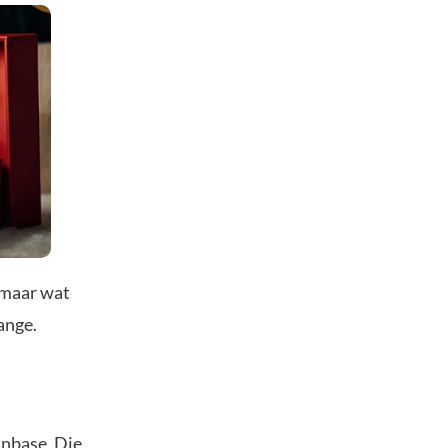
 maar wat
ange.
inbase. Die