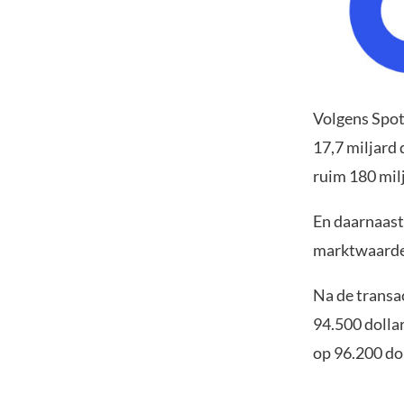
Volgens Spot
17,7 miljard
ruim 180 milj
En daarnaast 
marktwaarde
Na de transa
94.500 dollar
op 96.200 dol