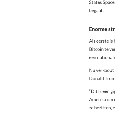
States Space
begaat.
Enorme str
Als eerste i
Bitcoin te v
een nationale
Nu verkoopt A
Donald Trump
“Dit is een g
Amerika om o
ze bezitten, e