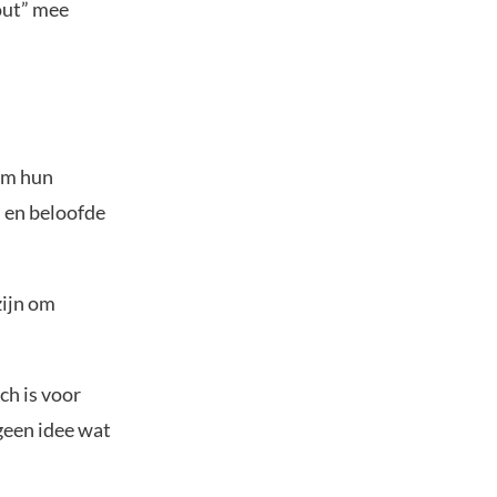
out” mee
 om hun
 en beloofde
zijn om
ch is voor
geen idee wat