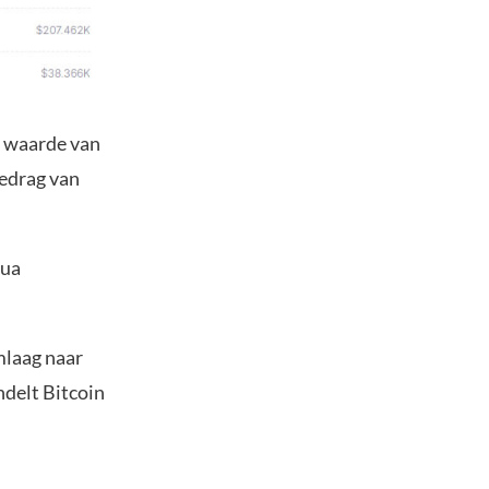
r waarde van
bedrag van
qua
mlaag naar
ndelt Bitcoin