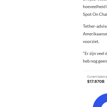
hoeveelheid B
Spot On Chai
Tether-advi
Amerikaanse 
voorziet.
“Er zijn veel
heb nog geen 