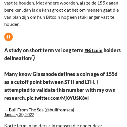
vast te houden. Met andere woorden, als ze de 155 dagen
bereiken, dan is de kans groot dat het om mensen gaat die
van plan zijn om hun Bitcoin nog een stuk langer vast te
houden.
A study on short term vs long term
holders
#Bitcoin
delineation👇
Many know Glassnode defines a coin age of 155d
as a cutoff point between STH and LTH. I
attempted to validate this number with my own
research.
pic.twitter.com/Mj0YUSK8vI
— Bull From The Sea (@bullfromsea)
January 30, 2022
Korte termijn holders zijn mensen die onder deze