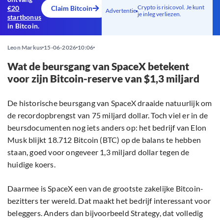
Crypto is risicovol. Je kunt
€20
Claim Bitcoin
Advertentie
je inleg verliezen.
startbonus
in Bitcoin.
Leon Markus
15-06-2026
10:06
Wat de beursgang van SpaceX betekent
voor zijn Bitcoin-reserve van $1,3 miljard
De historische beursgang van SpaceX draaide natuurlijk om
de recordopbrengst van 75 miljard dollar. Toch viel er in de
beursdocumenten nog iets anders op: het bedrijf van Elon
Musk blijkt 18.712 Bitcoin (BTC) op de balans te hebben
staan, goed voor ongeveer 1,3 miljard dollar tegen de
huidige koers.
Daarmee is SpaceX een van de grootste zakelijke Bitcoin-
bezitters ter wereld. Dat maakt het bedrijf interessant voor
beleggers. Anders dan bijvoorbeeld Strategy, dat volledig