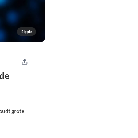
Ripple
 de
houdt grote