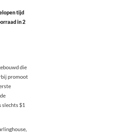
lopen tijd
orraad in 2
 gebouwd die
arbij promoot
erste
nde
 slechts $1
arlinghouse,