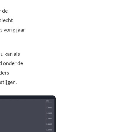
r de
slecht
 vorig jaar
u kan als
d onder de
ders
stijgen.