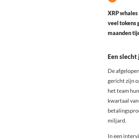
XRP whales m
veel tokens 
maanden tij
Een slecht 
De afgelopen
gericht zijn 
het team hun
kwartaal van
betalingsprod
miljard.
In een inter