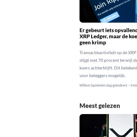
Er gebeurt iets opvallen
XRP Ledger, maar de koe
geen krimp
Transactieactiviteit op de XRP
stijgt met 70 procent terwijl 
koers achterblijft. Dit beteken
voor beleggers mogelijk.
Willem Spork
één dag geleden
1 – 3 mi
Meest gelezen