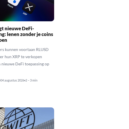
gt nieuwe DeFi-
ng: lenen zonder je coins
open
rs kunnen voortaan RLUSD
der hun XRP te verkopen
n nieuwe DeFi toepassing op
04 augustus 2026
2 – 3 min