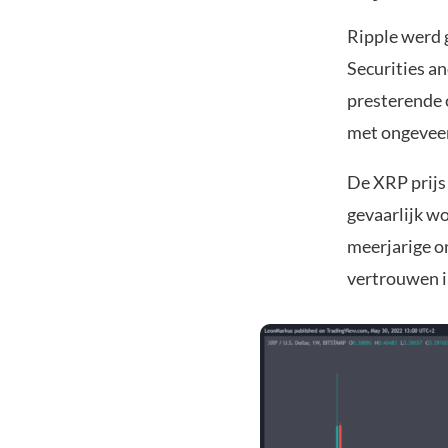
Ripple werd
Securities a
presterende c
met ongeveer
De XRP prijs 
gevaarlijk w
meerjarige o
vertrouwen in