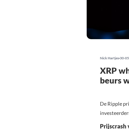
Nick Hartjes
30-05
XRP wha
beurs w
De Ripple pri
investeerder
Prijscrash