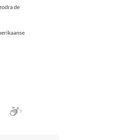
 zodra de
Amerikaanse
7