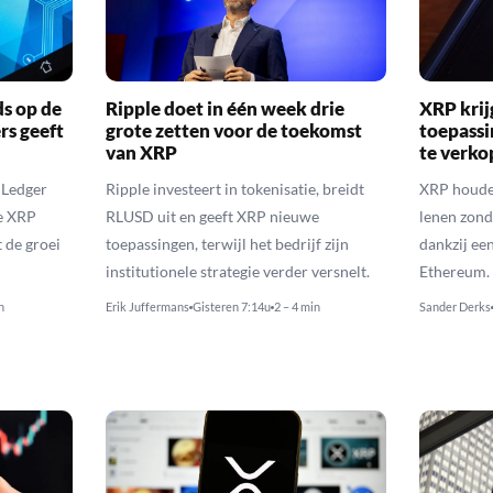
ds op de
Ripple doet in één week drie
XRP krij
rs geeft
grote zetten voor de toekomst
toepassi
van XRP
te verk
 Ledger
Ripple investeert in tokenisatie, breidt
XRP houde
de XRP
RLUSD uit en geeft XRP nieuwe
lenen zon
t de groei
toepassingen, terwijl het bedrijf zijn
dankzij ee
institutionele strategie verder versnelt.
Ethereum.
n
Erik Juffermans
Gisteren 7:14u
2 – 4 min
Sander Derks