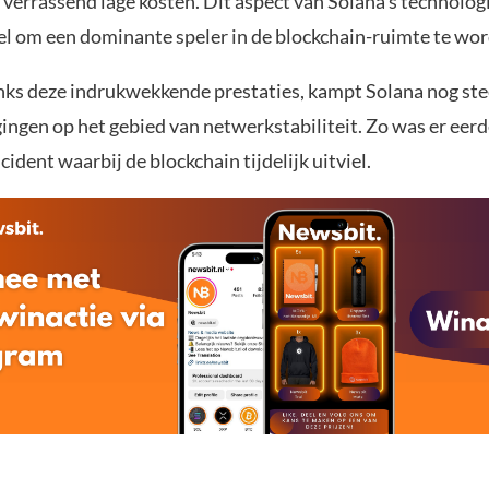
 verrassend lage kosten. Dit aspect van Solana’s technolo
eel om een dominante speler in de blockchain-ruimte te wo
nks deze indrukwekkende prestaties, kampt Solana nog st
ingen op het gebied van netwerkstabiliteit. Zo was er eerd
ident waarbij de blockchain tijdelijk uitviel.