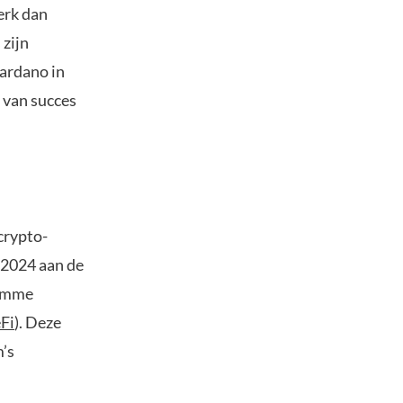
erk dan
 zijn
ardano in
 van succes
crypto-
n 2024 aan de
limme
Fi
). Deze
’s