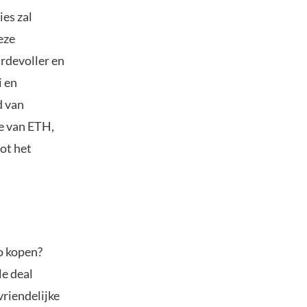
es zal
eze
rdevoller en
i en
d van
e van ETH,
ot het
o kopen?
le deal
vriendelijke