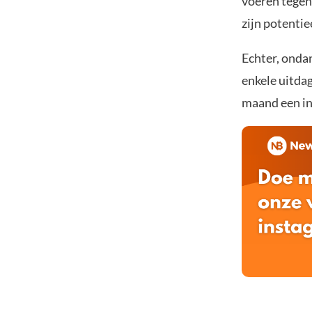
voeren tegen
zijn potenti
Echter, onda
enkele uitdag
maand een inc