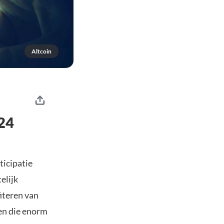
Altcoin
024
ticipatie
elijk
iteren van
ten die enorm