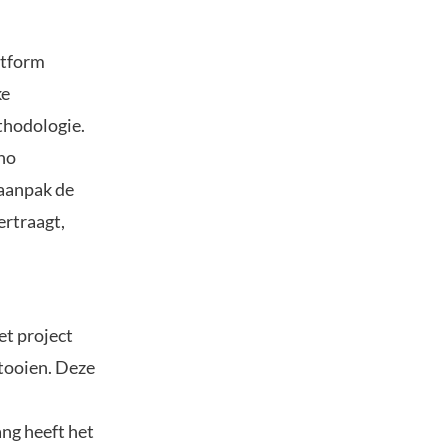
atform
ke
thodologie.
no
 aanpak de
ertraagt,
et project
ltooien. Deze
ng heeft het