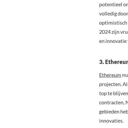
potentieel o
volledig door
optimistisch
2024 zijn vr
en innovatie 
3. Ethereu
Ethereum
mag
projecten. Al
top te blijve
contracten, 
gebieden heb
innovaties.