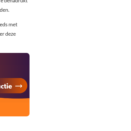
gie benadrukt
rden.
eeds met
er deze