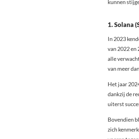
kunnen stijg
1. Solana (
In 2023 ken
van 2022 en 
alle verwach
van meer dan
Het jaar 202
dankzij de re
uiterst succ
Bovendien bl
zich kenmerk