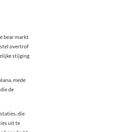
de bear markt
stel overtrof
ijke stijging
olana, mede
 die de
taties, die
es uit te