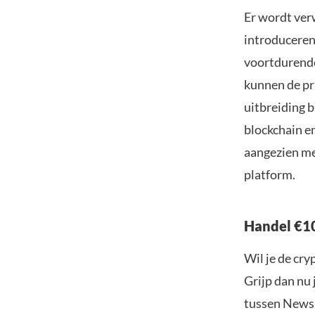
Er wordt ver
introduceren
voortdurend
kunnen de pri
uitbreiding b
blockchain e
aangezien me
platform.
Handel €10
Wil je de cr
Grijp dan nu 
tussen Newsb