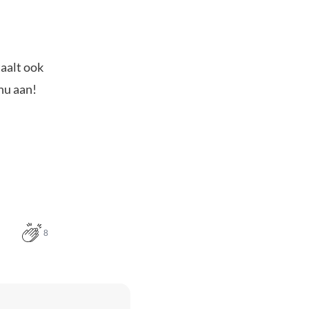
.
taalt ook
nu aan!
8