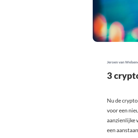
Jeroen van Welsen
3 crypt
Nu de cryptom
voor een nie
aanzienlijke
een aanstaand