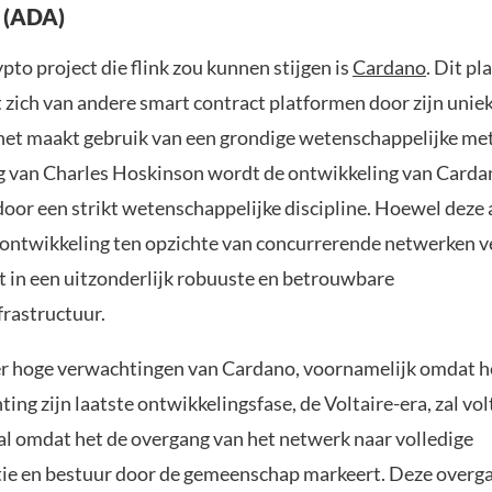
 (ADA)
pto project die flink zou kunnen stijgen is
Cardano
. Dit pl
 zich van andere smart contract platformen door zijn unie
het maakt gebruik van een grondige wetenschappelijke me
g van Charles Hoskinson wordt de ontwikkeling van Carda
oor een strikt wetenschappelijke discipline. Hoewel deze
 ontwikkeling ten opzichte van concurrerende netwerken v
et in een uitzonderlijk robuuste en betrouwbare
frastructuur.
 er hoge verwachtingen van Cardano, voornamelijk omdat h
ing zijn laatste ontwikkelingsfase, de Voltaire-era, zal vo
aal omdat het de overgang van het netwerk naar volledige
tie en bestuur door de gemeenschap markeert. Deze overga