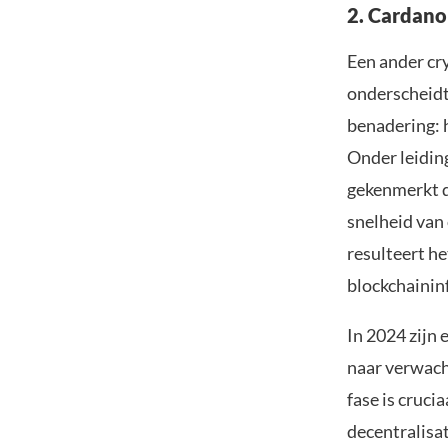
2. Cardano
Een ander cry
onderscheidt
benadering: 
Onder leidin
gekenmerkt d
snelheid van
resulteert h
blockchainin
In 2024 zijn
naar verwacht
fase is cruci
decentralisa