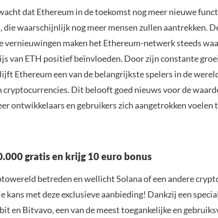
wacht dat Ethereum in de toekomst nog meer nieuwe functi
, die waarschijnlijk nog meer mensen zullen aantrekken. D
e vernieuwingen maken het Ethereum-netwerk steeds waa
js van ETH positief beïnvloeden. Door zijn constante groe
lijft Ethereum een van de belangrijkste spelers in de werel
n cryptocurrencies. Dit belooft goed nieuws voor de waard
er ontwikkelaars en gebruikers zich aangetrokken voelen t
.000 gratis en krijg 10 euro bonus
yptowereld betreden en wellicht Solana of een andere crypt
je kans met deze exclusieve aanbieding! Dankzij een specia
it en Bitvavo, een van de meest toegankelijke en gebruiks