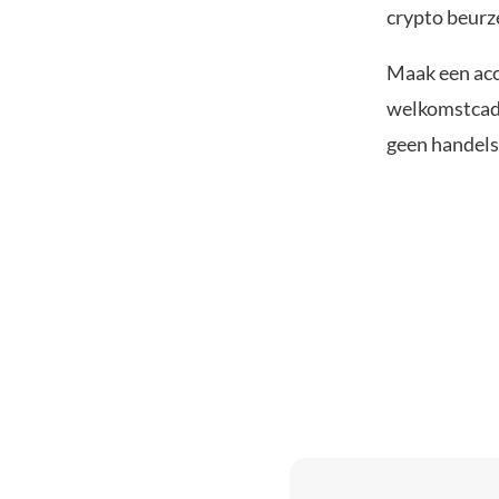
crypto beurze
Maak een acc
welkomstcadea
geen handelsk