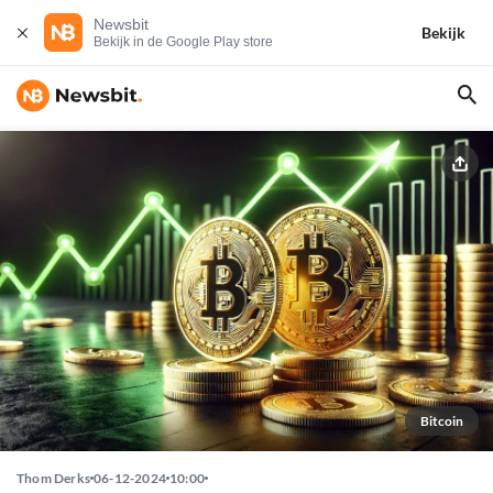
Newsbit
Bekijk
Bekijk in de Google Play store
Bitcoin
Thom Derks
06-12-2024
10:00