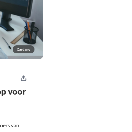
Cardano
op voor
koers van