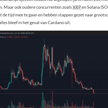
en. Maar ook oudere concurrenten zoals
XRP
en Solana (SO
t de tijd mee te gaan en hebben stappen gezet naar groots
alles bleef in het geval van Cardano uit.