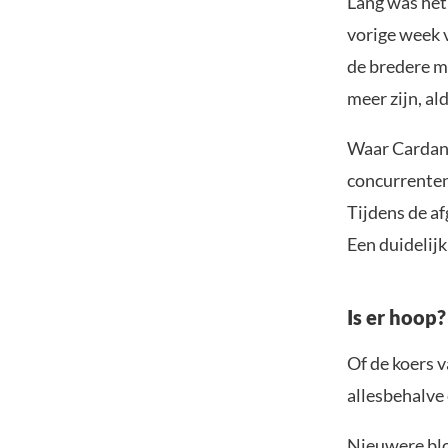
Lang was het
vorige week v
de bredere ma
meer zijn, al
Waar Cardano
concurrenten
Tijdens de af
Een duidelijk
Is er hoop?
Of de koers 
allesbehalve 
Nieuwere blo