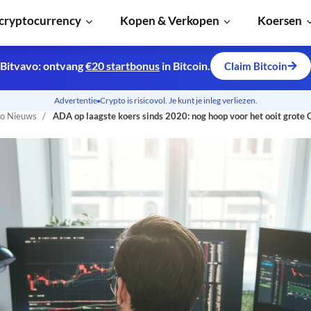
cryptocurrency
Kopen & Verkopen
Koersen
Bitvavo: ontvang
€20 startbonus
in Bitcoin.
Claim Bitcoin
Advertentie
Crypto is risicovol. Je kunt je inleg verliezen.
o Nieuws
ADA op laagste koers sinds 2020: nog hoop voor het ooit grote 