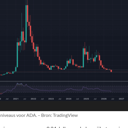
 niveaus voor ADA. – Bron: TradingView