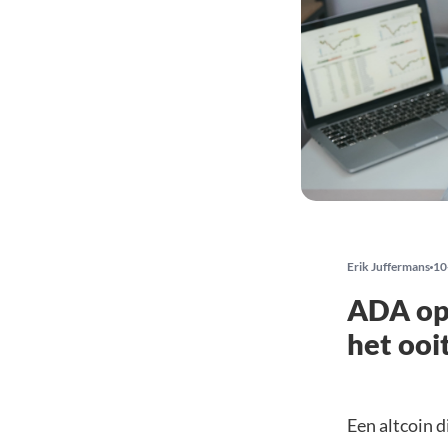
Erik Juffermans
10
ADA op 
het ooi
Een altcoin d