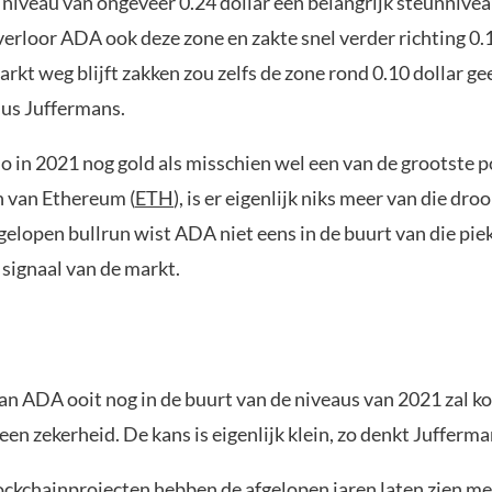
 niveau van ongeveer 0.24 dollar een belangrijk steunnive
erloor ADA ook deze zone en zakte snel verder richting 0.1
rkt weg blijft zakken zou zelfs de zone rond 0.10 dollar g
dus Juffermans.
 in 2021 nog gold als misschien wel een van de grootste p
 van Ethereum (
ETH
), is er eigenlijk niks meer van die dro
gelopen bullrun wist ADA niet eens in de buurt van die pie
 signaal van de markt.
van ADA ooit nog in de buurt van de niveaus van 2021 zal k
een zekerheid. De kans is eigenlijk klein, zo denkt Jufferma
ckchainprojecten hebben de afgelopen jaren laten zien me