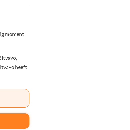
stig moment
Bitvavo,
Bitvavo heeft