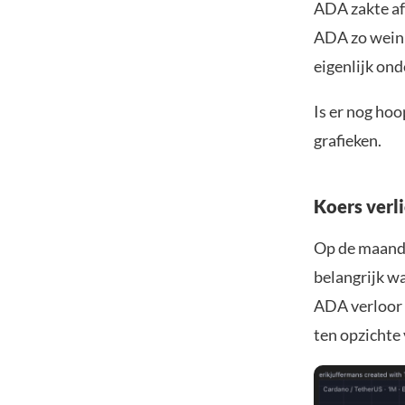
ADA zakte af
ADA zo weini
eigenlijk ond
Is er nog ho
grafieken.
Koers verl
Op de maandel
belangrijk w
ADA verloor 
ten opzichte 