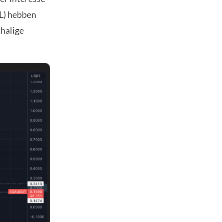
L) hebben
chalige