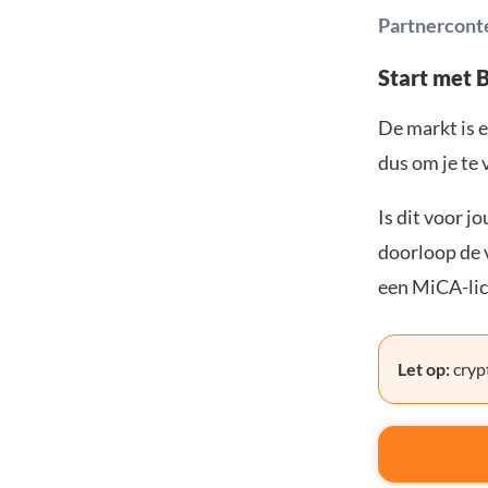
Partnercont
Start met 
De markt is e
dus om je te 
Is dit voor j
doorloop de v
een MiCA-lic
Let op:
crypt