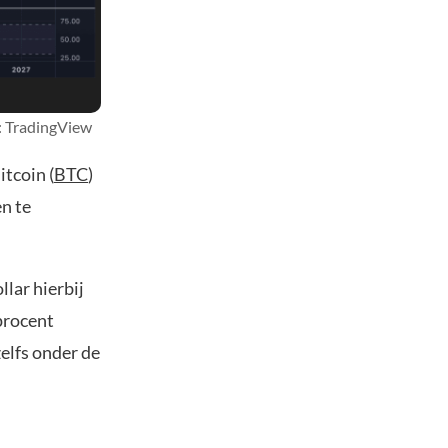
n: TradingView
itcoin (
BTC
)
n te
llar hierbij
 procent
elfs onder de