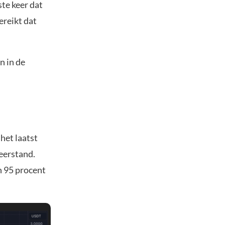
te keer dat
ereikt dat
n in de
 het laatst
eerstand.
n 95 procent