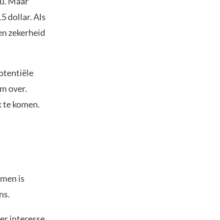
au. Maar
5 dollar. Als
een zekerheid
otentiële
om over.
k te komen.
omen is
ns.
er interesse