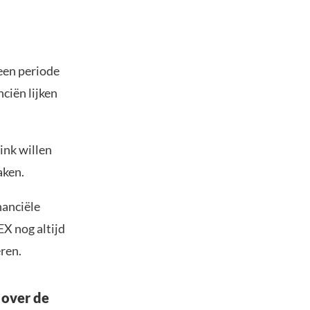
een periode
ciën lijken
ink willen
aken.
nanciële
EX nog altijd
ren.
 over de