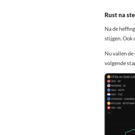
Rust na st
Na de heffin
stijgen. Ook 
Nu vallen de 
volgende sta