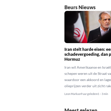
Beurs Nieuws
Iran stelt harde eisen: ee
schadevergoeding, dan 
Hormuz
Iran wil Amerikaanse en Israël
schepen weren uit de Straat v
waardoor een akkoord en lage
olieprijzen verder uit zicht rak
Leon Markus
9 uur geleden
1 – 3 min
Meest gelezen