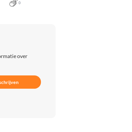
0
ormatie over
schrijven