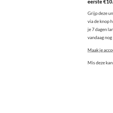
eerste €10
Grijp deze u
via de knop h
je 7 dagen la
vandaag nog e
Maak je accou
Mis deze kans