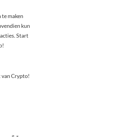
n te maken
Bovendien kun
acties. Start
o!
t van Crypto!