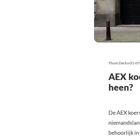
Thom Derks
31-07
AEX koe
heen?
De AEX koers
niemandsland
behoorlijk in