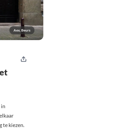
Aex, Beurs
et
 in
elkaar
 te kiezen.