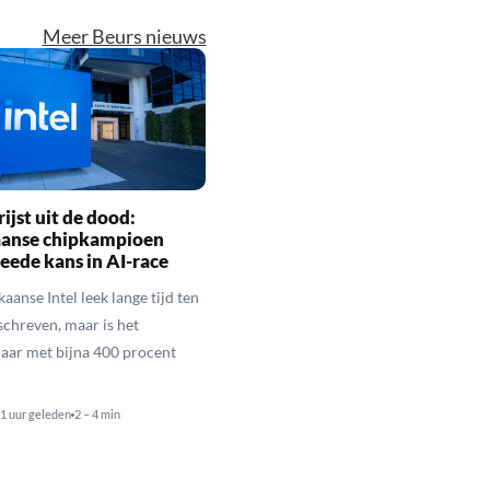
Meer Beurs nieuws
rijst uit de dood:
anse chipkampioen
weede kans in AI-race
aanse Intel leek lange tijd ten
chreven, maar is het
jaar met bijna 400 procent
1 uur geleden
2 – 4 min