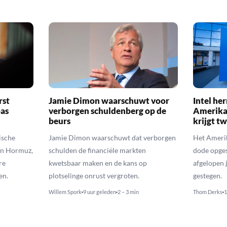
rst
Jamie Dimon waarschuwt voor
Intel her
pas
verborgen schuldenberg op de
Amerika
beurs
krijgt t
ische
Jamie Dimon waarschuwt dat verborgen
Het Amerik
an Hormuz,
schulden de financiële markten
dode opges
re
kwetsbaar maken en de kans op
afgelopen 
en.
plotselinge onrust vergroten.
gestegen.
Willem Spork
9 uur geleden
2 – 3 min
Thom Derks
1