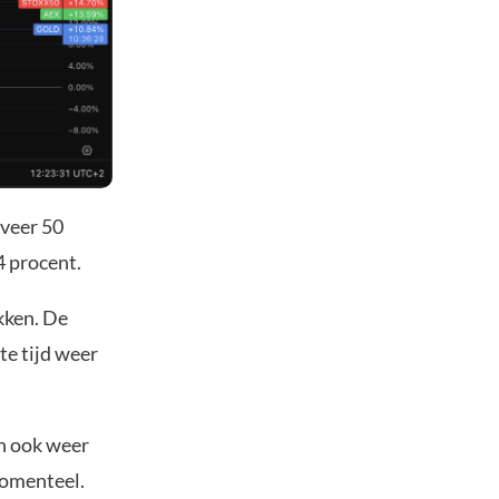
eveer 50
4 procent.
kken. De
te tijd weer
en ook weer
momenteel.