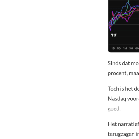
Sinds dat m
procent, maa
Toch is het 
Nasdaq vooro
goed.
Het narratief
terugzagen i