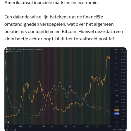
Amerikaanse financiële markten en economie.
Een dalende witte lijn betekent dat de financiële
omstandigheden versoepelen, wat over het algemeen
positief is voor aandelen en Bitcoin. Hoewel deze data een
klein beetje achterloopt, blijft het totaalbeeld positief.