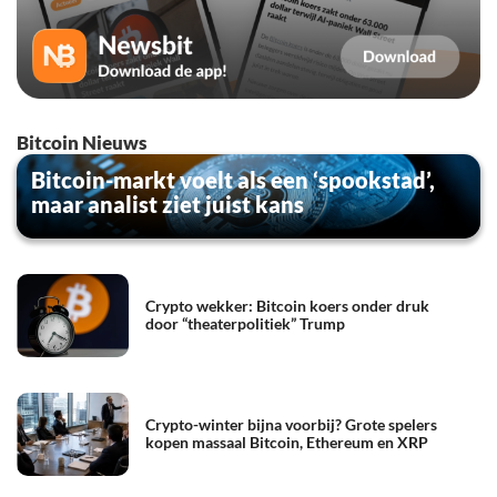
Bitcoin Nieuws
Bitcoin-markt voelt als een ‘spookstad’,
maar analist ziet juist kans
Crypto wekker: Bitcoin koers onder druk
door “theaterpolitiek” Trump
Crypto-winter bijna voorbij? Grote spelers
kopen massaal Bitcoin, Ethereum en XRP