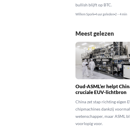
bullish blijft op BTC.
Willem Spork
4 uur geleden
2 – 4 min
Meest gelezen
Oud-ASML’er helpt Chin
cruciale EUV-lichtbron
China zet stap richting eigen 
chipmachines dankzij voorma
wetenschapper, maar ASML bli
voorlopig voor.