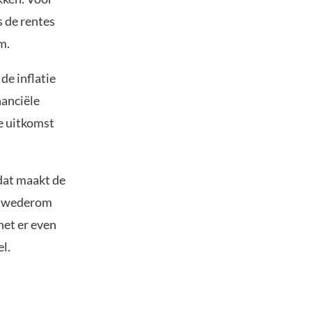
s de rentes
m.
de inflatie
nanciële
te uitkomst
dat maakt de
in wederom
het er even
l.