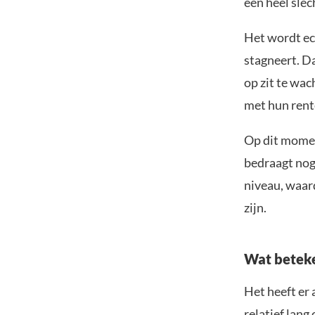
een heel slec
Het wordt ech
stagneert. D
op zit te wac
met hun rent
Op dit moment
bedraagt nog 
niveau, waar
zijn.
Wat beteke
Het heeft er 
relatief lang