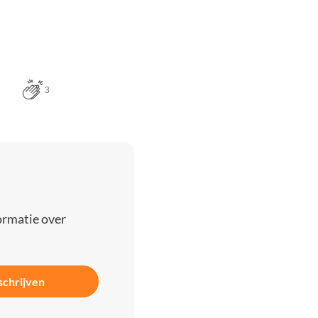
3
ormatie over
schrijven