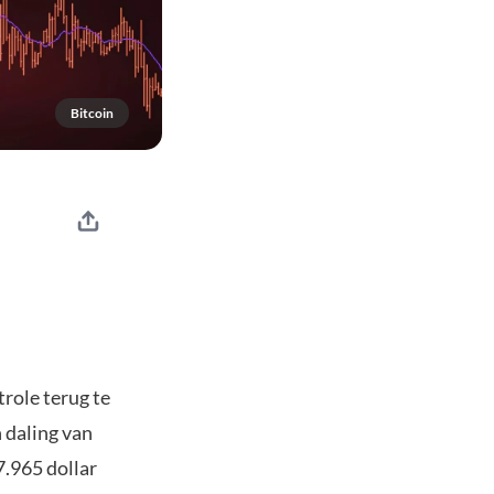
Bitcoin
role terug te
 daling van
7.965 dollar