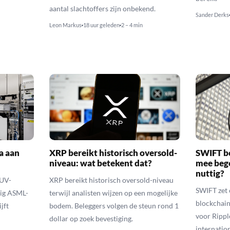
aantal slachtoffers zijn onbekend.
Sander Derks
Leon Markus
18 uur geleden
2 – 4 min
a aan
XRP bereikt historisch oversold-
SWIFT b
niveau: wat betekent dat?
mee bego
nuttig?
EUV-
XRP bereikt historisch oversold-niveau
SWIFT zet 
lig ASML-
terwijl analisten wijzen op een mogelijke
blockchain
jft
bodem. Beleggers volgen de steun rond 1
voor Rippl
dollar op zoek bevestiging.
internatio