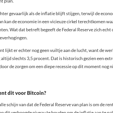
ht plan.
ter gevaarlijk als de inflatie blijft stijgen, terwijl de eco
an kan de economie in een vicieuze cirkel terechtkomen w
hten. Wat dat betreft begeeft de Federal Reserve zich echt o
everhogingen.
 lijkt er echter nog geen vuiltje aan de lucht, want de we
altijd slechts 3,5 procent. Dat is historisch gezien een ext
door de zorgen om een diepe recessie op dit moment nog n
nt dit voor Bitcoin?
alle schijn van dat de Federal Reserve van plan is om de ren
 op dit verhoogde niveau te houden om de inflatie aan te pa