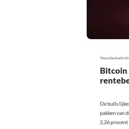
Thom Derks
02-05
Bitcoin
rentebe
De bulls lij
pakken van d
2,26 procent 