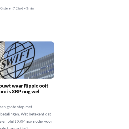
Gisteren 7:35u
2 – 3 min
ouwt waar Ripple ooit
n: is XRP nog wel
een grote stap met
betalingen. Wat betekent dat
e en blijft XRP nog nodig voor
nale transacties?