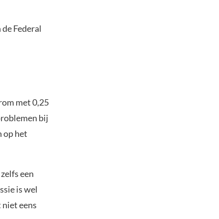
n de Federal
rom met 0,25
problemen bij
n op het
 zelfs een
ssie is wel
 niet eens