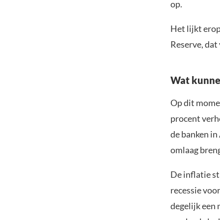
op.
Het lijkt ero
Reserve, dat
Wat kunne
Op dit momen
procent verh
de banken in 
omlaag brenge
De inflatie s
recessie voor
degelijk een 