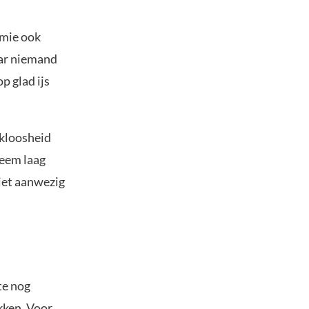
nomie ook
aar niemand
p glad ijs
rkloosheid
reem laag
iet aanwezig
te nog
kken. Voor