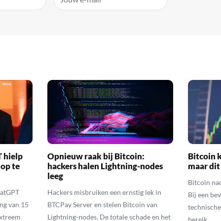
 hielp
Opnieuw raak bij Bitcoin:
Bitcoin k
 op te
hackers halen Lightning-nodes
maar dit
leeg
Bitcoin na
hatGPT
Hackers misbruiken een ernstig lek in
Bij een be
ing van 15
BTCPay Server en stelen Bitcoin van
technische
extreem
Lightning-nodes. De totale schade en het
bereik.