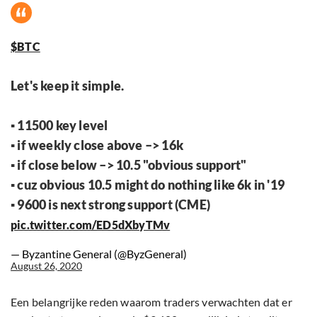
$BTC
Let's keep it simple.
▪️ 11500 key level
▪️ if weekly close above –> 16k
▪️ if close below –> 10.5 "obvious support"
▪️ cuz obvious 10.5 might do nothing like 6k in '19
▪️ 9600 is next strong support (CME)
pic.twitter.com/ED5dXbyTMv
— Byzantine General (@ByzGeneral)
August 26, 2020
Een belangrijke reden waarom traders verwachten dat er