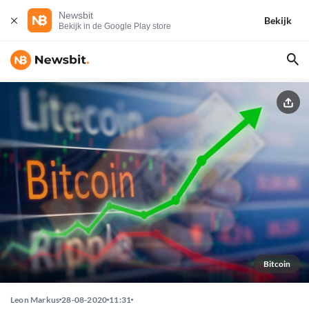
Newsbit
Bekijk
Bekijk in de Google Play store
Bitcoin
Leon Markus
28-08-2020
11:31