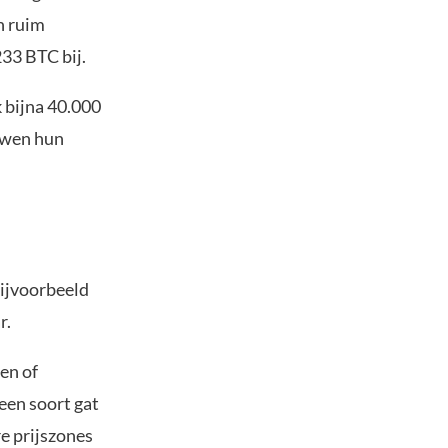
n ruim
33 BTC bij.
 bijna 40.000
uwen hun
bijvoorbeeld
r.
gen of
een soort gat
re prijszones