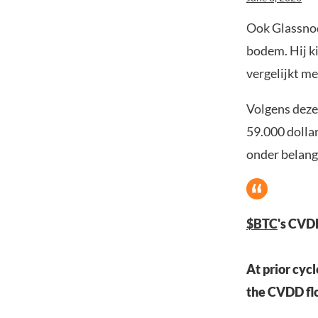
Ook Glassnod
bodem. Hij k
vergelijkt m
Volgens deze
59.000 dolla
onder belang
$BTC
's CVDD
At prior cyc
the CVDD flo