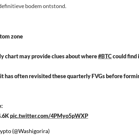
definitieve bodem ontstond.
tom zone
ly chart may provide clues about where
#BTC
could find 
, it has often revisited these quarterly FVGs before formi
e:
4.6K
pic.twitter.com/4PMyo5pWXP
rypto (@Washigorira)