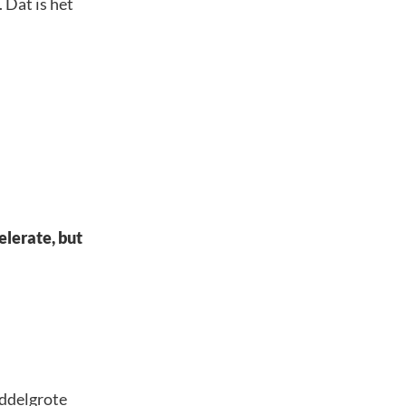
 Dat is het
elerate, but
iddelgrote