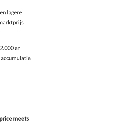
en lagere
marktprijs
52.000 en
e accumulatie
 price meets