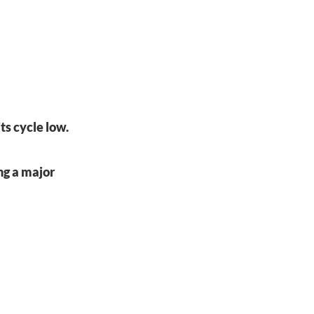
its cycle low.
ng a major