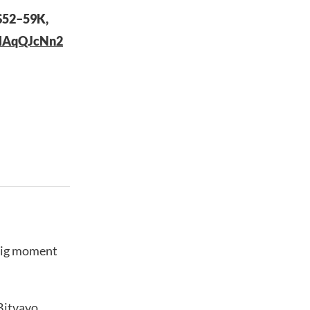
 $52–59K,
/0lAqQJcNn2
stig moment
Bitvavo,