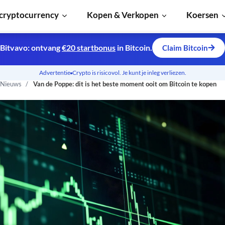
cryptocurrency
Kopen & Verkopen
Koersen
Bitvavo: ontvang
€20 startbonus
in Bitcoin.
Claim Bitcoin
Advertentie
Crypto is risicovol. Je kunt je inleg verliezen.
 Nieuws
Van de Poppe: dit is het beste moment ooit om Bitcoin te kopen