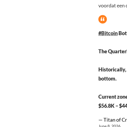
voordat een 
#Bitcoin
Bot
The Quarter
Historically
bottom.
Current zon
$56.8K – $4
— Titan of C
June 8, 2026