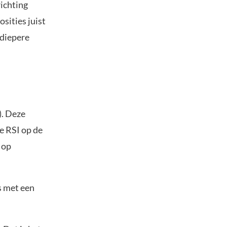
richting
sities juist
 diepere
). Deze
e RSI op de
 op
s met een