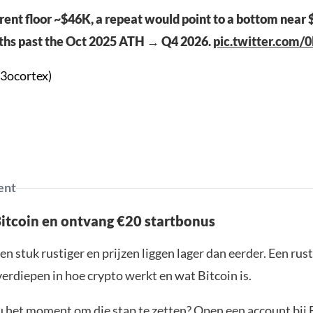
rent floor ~$46K, a repeat would point to a bottom near
hs past the Oct 2025 ATH → Q4 2026.
pic.twitter.com
3ocortex)
ent
Bitcoin en ontvang €20 startbonus
en stuk rustiger en prijzen liggen lager dan eerder. Een ru
verdiepen in hoe crypto werkt en wat Bitcoin is.
ou het moment om die stap te zetten? Open een account bij 