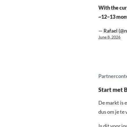
With the cur
~12–13 mont
— Rafael (@n
June 8, 2026
Partnercont
Start met 
De markt is e
dus om je te 
Is dit voor j