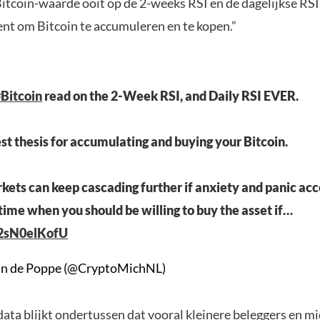
itcoin-waarde ooit op de 2-weeks RSI en de dagelijkse RSI.
nt om Bitcoin te accumuleren en te kopen.”
Bitcoin
read on the 2-Week RSI, and Daily RSI EVER.
est thesis for accumulating and buying your Bitcoin.
rkets can keep cascading further if anxiety and panic acc
a time when you should be willing to buy the asset if…
o/2sN0elKofU
an de Poppe (@CryptoMichNL)
data
blijkt ondertussen dat vooral kleinere beleggers en m