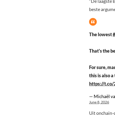
“De laagste B
beste argume
The lowest
#
That's the b
For sure, ma
this is also 
https://t.c
— Michaël v
June 8, 2026
Uit
onchain-