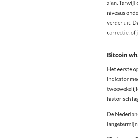
zien. Terwijl
niveaus onde
verder uit. D
correctie, of
Bitcoin wha
Het eerste op
indicator me
tweewekelijk
historisch la
De Nederland
langetermijn