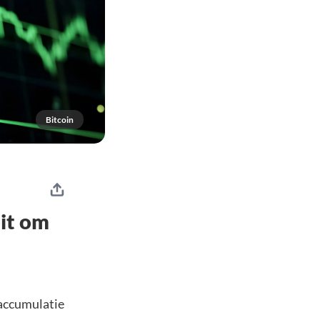
Bitcoin
oit om
 accumulatie