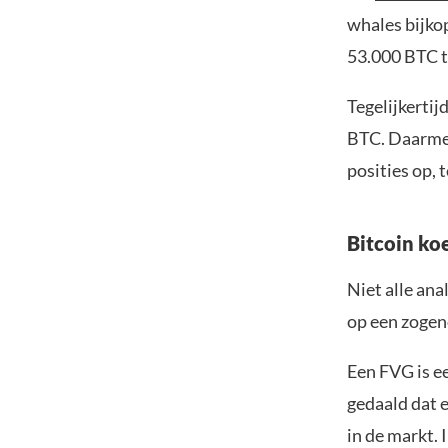
whales bijko
53.000 BTC t
Tegelijkerti
BTC. Daarmee
posities op, 
Bitcoin ko
Niet alle ana
op een zogen
Een FVG is ee
gedaald dat 
in de markt. 