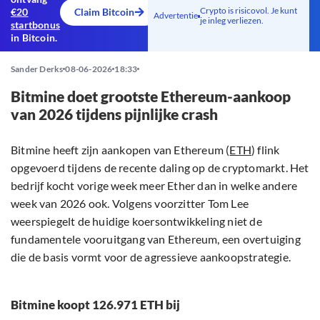
Crypto is risicovol. Je kunt
€20
Claim Bitcoin
Advertentie
je inleg verliezen.
startbonus
in Bitcoin.
Sander Derks
08-06-2026
18:33
Bitmine doet grootste Ethereum-aankoop
van 2026 tijdens pijnlijke crash
Bitmine heeft zijn aankopen van Ethereum (
ETH
) flink
opgevoerd tijdens de recente daling op de cryptomarkt. Het
bedrijf kocht vorige week meer Ether dan in welke andere
week van 2026 ook. Volgens voorzitter Tom Lee
weerspiegelt de huidige koersontwikkeling niet de
fundamentele vooruitgang van Ethereum, een overtuiging
die de basis vormt voor de agressieve aankoopstrategie.
Bitmine koopt 126.971 ETH bij