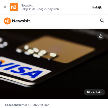
Newsbit
Bekijk
Bekijk in de Google Play store
Blockchain
Hidde Scheper
28-10-2022
15:56