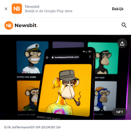
Newsbit
Bekijk
Bekijk in de Google Play store
NFT
Erik Juffermans
05-09-2024
20:16