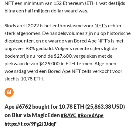
NFT een minimum van 152 Ethereum (ETH), wat destijds
bijna een half miljoen dollar waard was.
Sinds april 2022 is het enthousiasme voor
NFT’s
echter
sterk afgenomen. De handelsvolumes zijn nu op historische
dieptepunten, en de waarde van Bored Ape NFT’s is met
ongeveer 93% gedaald. Volgens recente cijfers ligt de
bodemprijs nu rond de $27.600, vergeleken met de
piekwaarde van $429.000 in ETH-termen. Afgelopen
woensdag werd een Bored Ape NFT zelfs verkocht voor
slechts 10,78 ETH.
Ape #6762 bought for 10.78 ETH (25,863.38 USD)
on Blur via MagicEden
#BAYC
#BoredApe
https://t.co/9Fg2i3JdqF