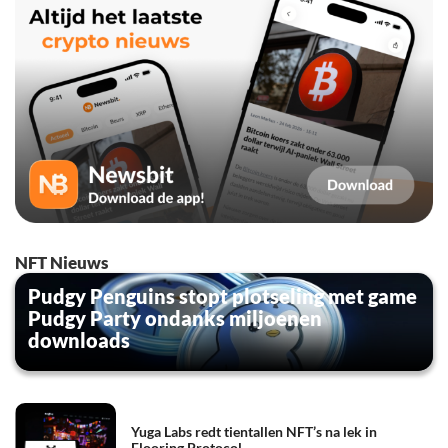
NFT Nieuws
Pudgy Penguins stopt plotseling met game
Pudgy Party ondanks miljoenen
downloads
Yuga Labs redt tientallen NFT’s na lek in
Flooring Protocol