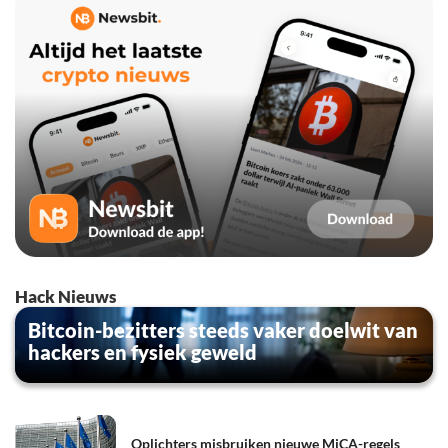
Hack Nieuws
Bitcoin-bezitters steeds vaker doelwit van
hackers en fysiek geweld
Oplichters misbruiken nieuwe MiCA-regels