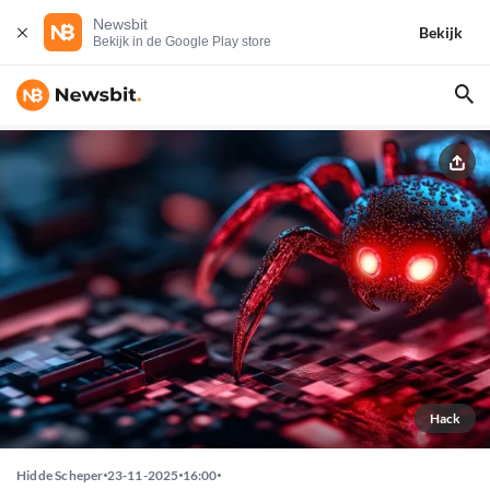
Newsbit
Bekijk
Bekijk in de Google Play store
Hack
Hidde Scheper
23-11-2025
16:00