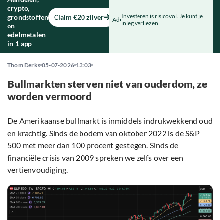
crypto,
Investeren is risicovol. Je kunt je
grondstoffen
Claim €20 zilver
Ad
inleg verliezen.
en
edelmetalen
in 1 app
Thom Derks
05-07-2026
13:03
Bullmarkten sterven niet van ouderdom, ze
worden vermoord
De Amerikaanse bullmarkt is inmiddels indrukwekkend oud
en krachtig. Sinds de bodem van oktober 2022 is de S&P
500 met meer dan 100 procent gestegen. Sinds de
financiële crisis van 2009 spreken we zelfs over een
vertienvoudiging.