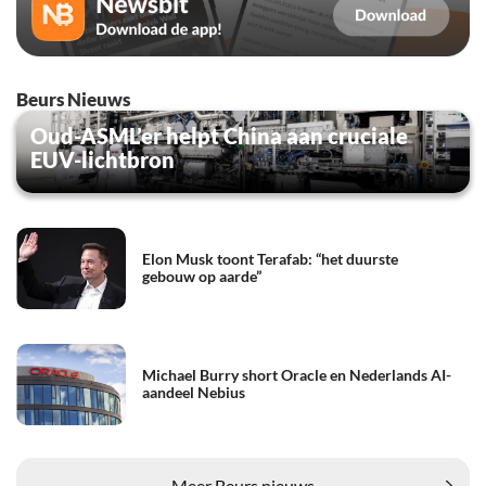
Beurs Nieuws
Oud-ASML’er helpt China aan cruciale
EUV-lichtbron
Elon Musk toont Terafab: “het duurste
gebouw op aarde”
Michael Burry short Oracle en Nederlands AI-
aandeel Nebius
Meer Beurs nieuws