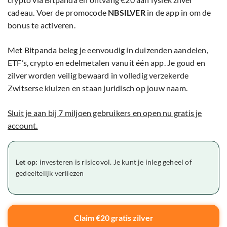
cadeau. Voer de promocode
NBSILVER
in de app in om de
bonus te activeren.
Met Bitpanda beleg je eenvoudig in duizenden aandelen,
ETF’s, crypto en edelmetalen vanuit één app. Je goud en
zilver worden veilig bewaard in volledig verzekerde
Zwitserse kluizen en staan juridisch op jouw naam.
Sluit je aan bij 7 miljoen gebruikers en open nu gratis je
account.
Let op:
investeren is risicovol. Je kunt je inleg geheel of
gedeeltelijk verliezen
Claim €20 gratis zilver