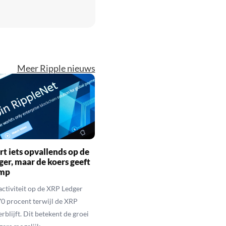
Meer Ripple nieuws
rt iets opvallends op de
er, maar de koers geeft
imp
activiteit op de XRP Ledger
 70 procent terwijl de XRP
rblijft. Dit betekent de groei