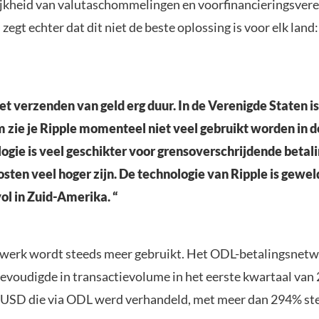
ijkheid van valutaschommelingen en voorfinancieringsverei
 zegt echter dat dit niet de beste oplossing is voor elk land:
het verzenden van geld erg duur. In de Verenigde Staten is
 zie je Ripple momenteel niet veel gebruikt worden in d
gie is veel geschikter voor grensoverschrijdende betal
osten veel hoger zijn. De technologie van Ripple is geweld
ol in Zuid-Amerika. “
erk wordt steeds meer gebruikt. Het ODL-betalingsnetw
evoudigde in transactievolume in het eerste kwartaal van 
 USD die via ODL werd verhandeld, met meer dan 294% st