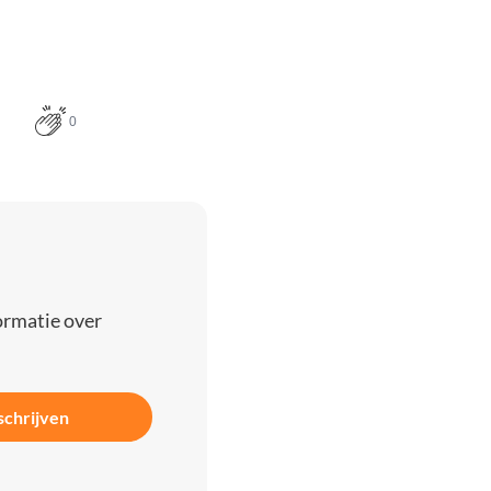
0
ormatie over
schrijven