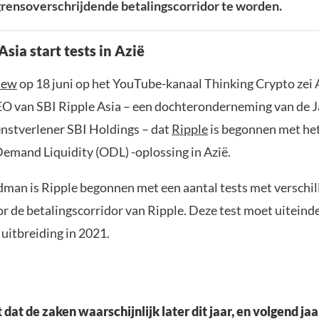
rensoverschrijdende betalingscorridor te worden.
Asia start tests in Azië
iew
op 18 juni op het YouTube-kanaal Thinking Crypto zei
O van SBI Ripple Asia – een dochteronderneming van de 
ienstverlener SBI Holdings – dat
Ripple
is begonnen met het
Demand Liquidity (ODL) -oplossing in Azië.
dman is Ripple begonnen met een aantal tests met verschi
r de betalingscorridor van Ripple. Deze test moet uiteinde
 uitbreiding in 2021.
dat de zaken waarschijnlijk later dit jaar, en volgend jaar