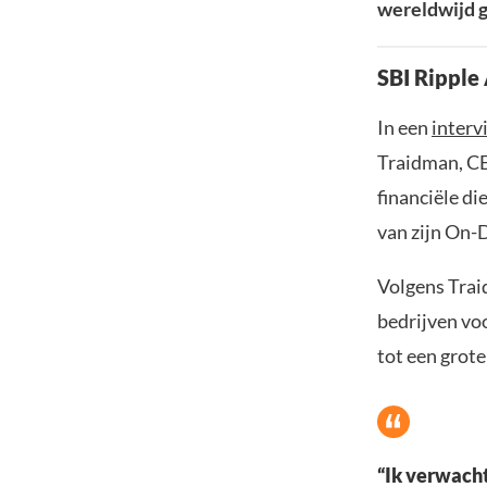
wereldwijd g
SBI Ripple 
In een
interv
Traidman, CE
financiële d
van zijn On-
Volgens Trai
bedrijven voo
tot een grote
“Ik verwacht 