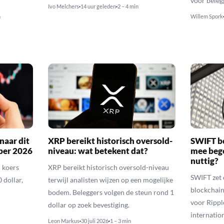
voor beleg
Ivo Melchers
14 uur geleden
2 – 4 min
n
Willem Spork
naar dit
XRP bereikt historisch oversold-
SWIFT b
ber 2026
niveau: wat betekent dat?
mee bego
nuttig?
 koers
XRP bereikt historisch oversold-niveau
SWIFT zet 
 dollar,
terwijl analisten wijzen op een mogelijke
blockchain
bodem. Beleggers volgen de steun rond 1
voor Rippl
dollar op zoek bevestiging.
internatio
Leon Markus
30 juli 2026
1 – 3 min