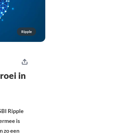
Ripple
roei in
SBI Ripple
iermee is
n zo een