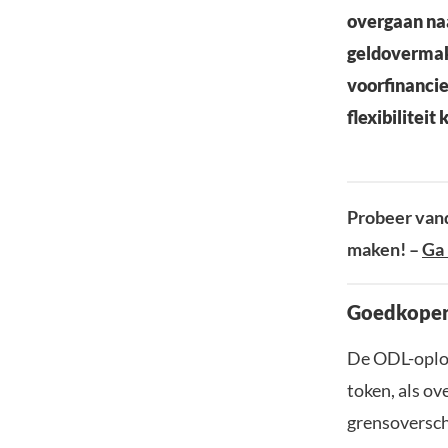
overgaan naa
geldovermaki
voorfinancie
flexibiliteit 
Probeer vand
maken! –
Ga 
Goedkoper 
De ODL-oplos
token, als ov
grensoversch