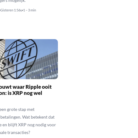
gers mogelijk.
Gisteren 1:56u
1 – 3 min
ouwt waar Ripple ooit
n: is XRP nog wel
een grote stap met
betalingen. Wat betekent dat
e en blijft XRP nog nodig voor
nale transacties?