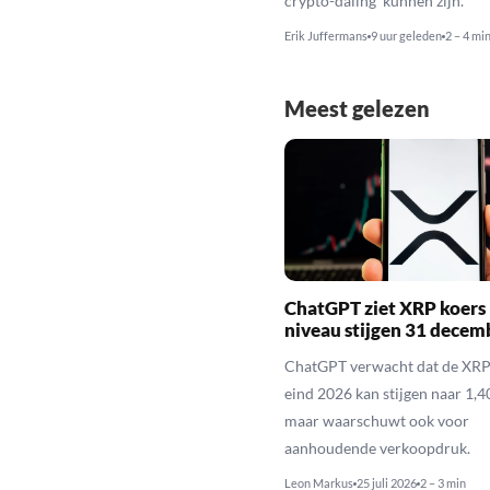
crypto-daling’ kunnen zijn.
Erik Juffermans
9 uur geleden
2 – 4 mi
Meest gelezen
ChatGPT ziet XRP koers 
niveau stijgen 31 decem
ChatGPT verwacht dat de XRP
eind 2026 kan stijgen naar 1,40
maar waarschuwt ook voor
aanhoudende verkoopdruk.
Leon Markus
25 juli 2026
2 – 3 min