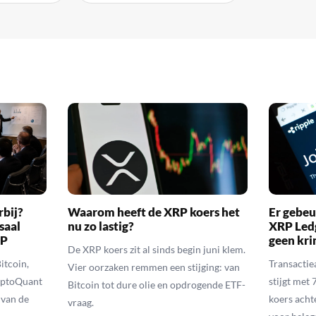
rbij?
Waarom heeft de XRP koers het
Er gebeu
saal
nu zo lastig?
XRP Ledg
RP
geen kr
De XRP koers zit al sinds begin juni klem.
itcoin,
Transactie
Vier oorzaken remmen een stijging: van
yptoQuant
stijgt met
Bitcoin tot dure olie en opdrogende ETF-
 van de
koers achte
vraag.