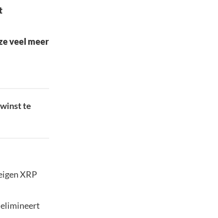
t
 ze veel meer
winst te
 eigen XRP
 elimineert