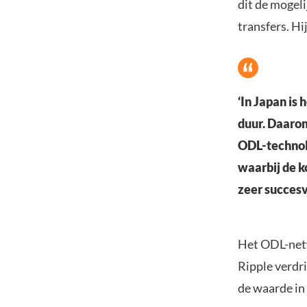
dit de mogel
transfers. Hij
‘In Japan is 
duur. Daarom
ODL-technolo
waarbij de k
zeer succesv
Het ODL-netw
Ripple verdri
de waarde in