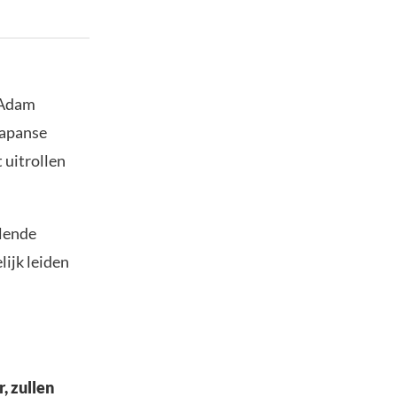
 Adam
Japanse
 uitrollen
llende
lijk leiden
, zullen