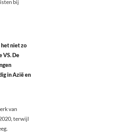
sten bij
 het niet zo
e VS. De
ingen
ig in Azië en
erk van
2020, terwijl
eeg.