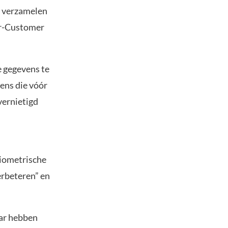
t verzamelen
ur-Customer
e gegevens te
ens die vóór
vernietigd
biometrische
erbeteren” en
aar hebben