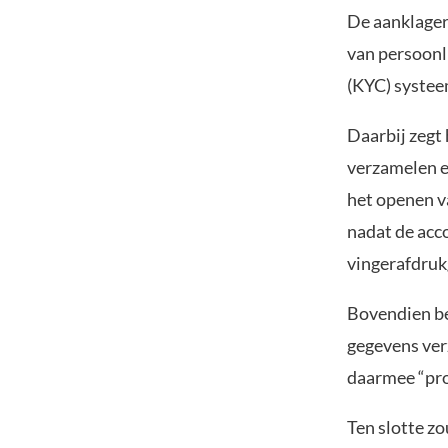
De aanklager
van persoonl
(KYC) systee
Daarbij zegt
verzamelen e
het openen v
nadat de acc
vingerafdruk
Bovendien be
gegevens ver
daarmee “pro
Ten slotte z