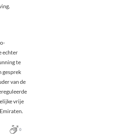
ving.
to-
e echter
unning te
n gesprek
uder van de
ereguleerde
ijke vrije
 Emiraten.
0