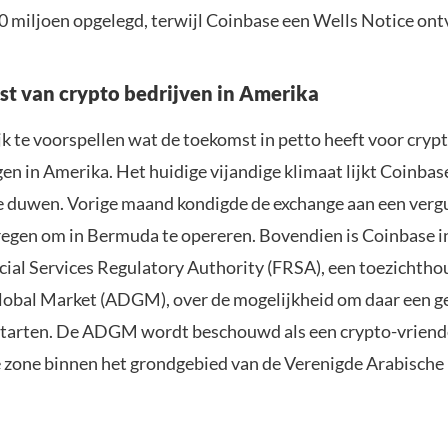
0 miljoen opgelegd, terwijl Coinbase een Wells Notice ont
t van crypto bedrijven in Amerika
jk te voorspellen wat de toekomst in petto heeft voor cryp
n in Amerika. Het huidige vijandige klimaat lijkt Coinbas
e duwen. Vorige maand kondigde de exchange aan een verg
egen om in Bermuda te opereren. Bovendien is Coinbase i
cial Services Regulatory Authority (FRSA), een toezichtho
obal Market (ADGM), over de mogelijkheid om daar een g
starten. De ADGM wordt beschouwd als een crypto-vriendel
zone binnen het grondgebied van de Verenigde Arabische