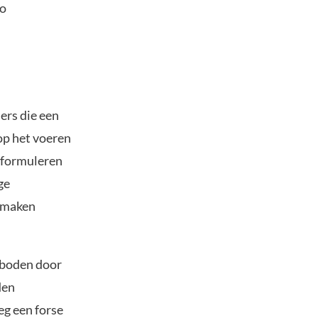
io
ers die een
op het voeren
t formuleren
ge
 maken
geboden door
den
eg een forse