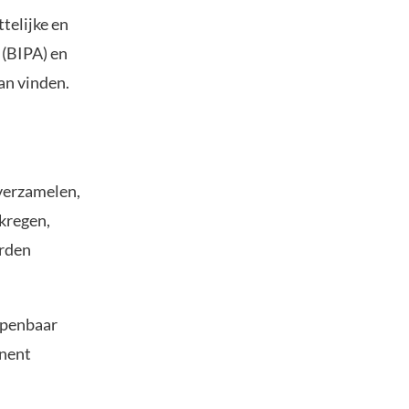
telijke en
 (BIPA) en
an vinden.
 verzamelen,
rkregen,
orden
openbaar
anent