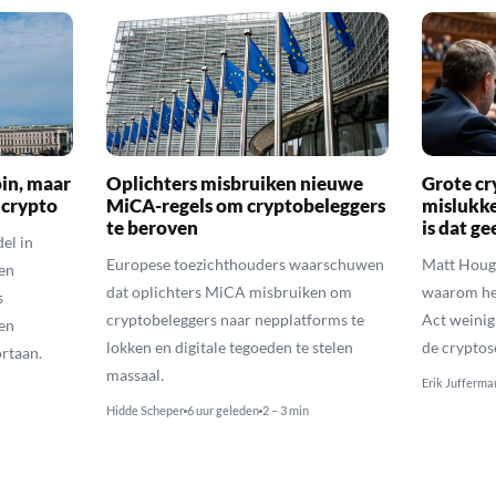
oin, maar
Oplichters misbruiken nieuwe
Grote cr
 crypto
MiCA-regels om cryptobeleggers
mislukke
te beroven
is dat g
el in
Europese toezichthouders waarschuwen
Matt Houga
en
dat oplichters MiCA misbruiken om
waarom he
s
cryptobeleggers naar nepplatforms te
Act weinig
en
lokken en digitale tegoeden te stelen
de cryptos
rtaan.
massaal.
Erik Jufferma
Hidde Scheper
6 uur geleden
2 – 3 min