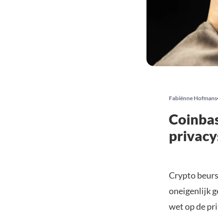
Fabiënne Hofmans
Coinba
privac
Crypto beurs
oneigenlijk 
wet op de pr