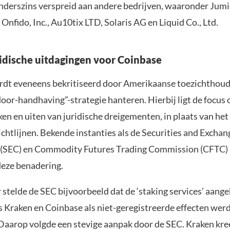
nderszins verspreid aan andere bedrijven, waaronder Jum
Onfido, Inc., Au10tix LTD, Solaris AG en Liquid Co., Ltd.
idische uitdagingen voor Coinbase
dt eveneens bekritiseerd door Amerikaanse toezichthoud
oor-handhaving”-strategie hanteren. Hierbij ligt de focus 
en en uiten van juridische dreigementen, in plaats van he
chtlijnen. Bekende instanties als de Securities and Exchan
(SEC) en Commodity Futures Trading Commission (CFTC)
deze benadering.
r stelde de SEC bijvoorbeeld dat de ‘staking services’ aan
s Kraken en Coinbase als niet-geregistreerde effecten wer
aarop volgde een stevige aanpak door de SEC. Kraken kre