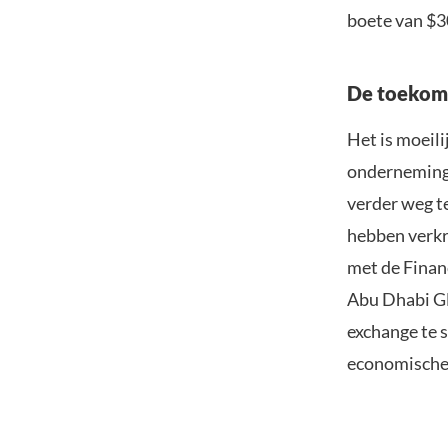
boete van $3
De toekoms
Het is moeili
onderneminge
verder weg t
hebben verkr
met de Finan
Abu Dhabi Gl
exchange te 
economische 