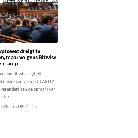
Meer Regulatie nieuws
yptowet dreigt te
n, maar volgens Bitwise
een ramp
n van Bitwise legt uit
t mislukken van de CLARITY
 verandert aan de opmars van
ector.
ns
Gisteren 3:55u
2 – 4 min