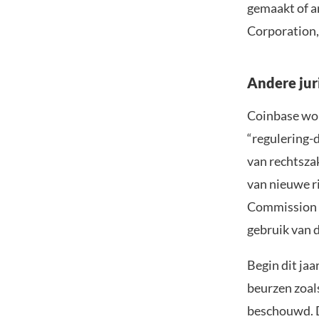
gemaakt of a
Corporation, 
Andere jur
Coinbase wor
“regulering-d
van rechtszak
van nieuwe ri
Commission 
gebruik van 
Begin dit jaa
beurzen zoal
beschouwd. D