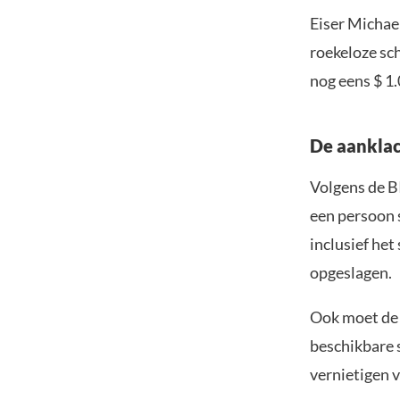
Eiser Michae
roekeloze sch
nog eens $ 1.
De aankla
Volgens de B
een persoon 
inclusief he
opgeslagen.
Ook moet de 
beschikbare 
vernietigen 