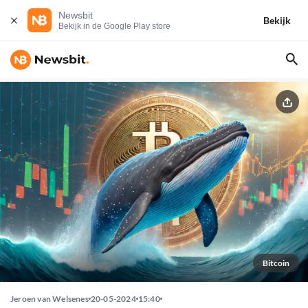
Newsbit
Bekijk
Bekijk in de Google Play store
Bitcoin
Jeroen van Welsenes
20-05-2024
15:40