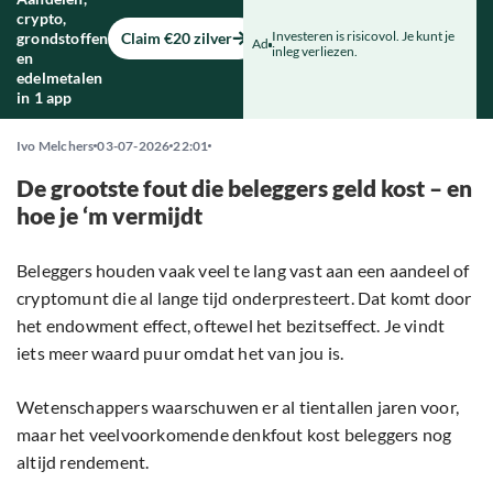
crypto,
Investeren is risicovol. Je kunt je
grondstoffen
Claim €20 zilver
Ad
inleg verliezen.
en
edelmetalen
in 1 app
Ivo Melchers
03-07-2026
22:01
De grootste fout die beleggers geld kost – en
hoe je ‘m vermijdt
Beleggers houden vaak veel te lang vast aan een aandeel of
cryptomunt die al lange tijd onderpresteert. Dat komt door
het endowment effect, oftewel het bezitseffect. Je vindt
iets meer waard puur omdat het van jou is.
Wetenschappers waarschuwen er al tientallen jaren voor,
maar het veelvoorkomende denkfout kost beleggers nog
altijd rendement.