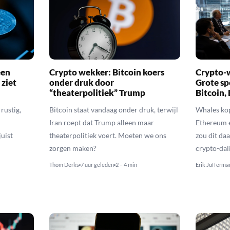
een
Crypto wekker: Bitcoin koers
Crypto-w
 ziet
onder druk door
Grote sp
“theaterpolitiek” Trump
Bitcoin,
rustig,
Bitcoin staat vandaag onder druk, terwijl
Whales kop
Iran roept dat Trump alleen maar
Ethereum 
uist
theaterpolitiek voert. Moeten we ons
zou dit daa
zorgen maken?
crypto-dal
Thom Derks
7 uur geleden
2 – 4 min
Erik Jufferma