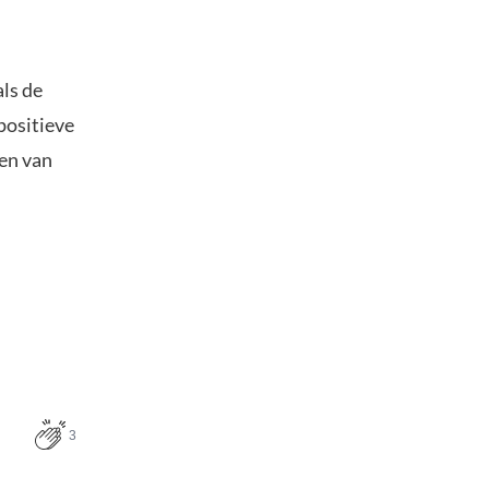
als de
positieve
ren van
3