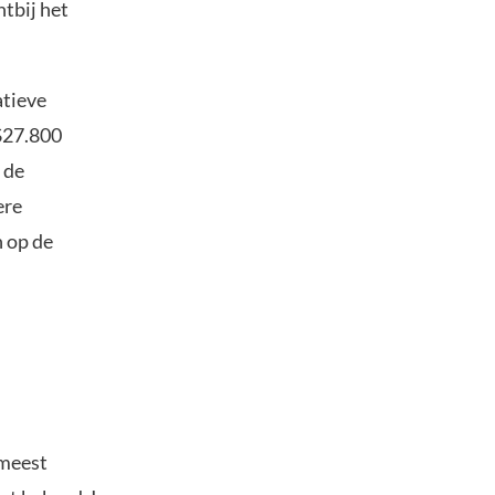
htbij het
atieve
 $27.800
 de
ere
 op de
 meest