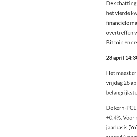
De schatting 
het vierde kw
financiële ma
overtreffen 
Bitcoin
en cr
28 april 14:3
Het meest cr
vrijdag 28 ap
belangrijkst
De kern-PCE 
+0,4%. Voor 
jaarbasis (Yo
maand (voors