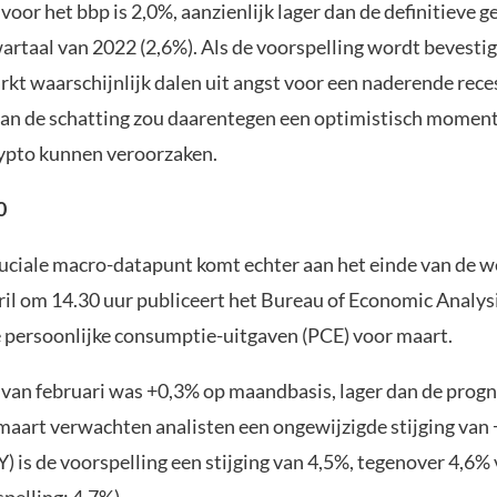
voor het bbp is 2,0%, aanzienlijk lager dan de definitieve 
artaal van 2022 (2,6%). Als de voorspelling wordt bevestigd
rkt waarschijnlijk dalen uit angst voor een naderende rece
van de schatting zou daarentegen een optimistisch mome
ypto kunnen veroorzaken.
0
uciale macro-datapunt komt echter aan het einde van de w
ril om 14.30 uur publiceert het Bureau of Economic Analys
e persoonlijke consumptie-uitgaven (PCE) voor maart.
van februari was +0,3% op maandbasis, lager dan de prog
maart verwachten analisten een ongewijzigde stijging van
Y) is de voorspelling een stijging van 4,5%, tegenover 4,6%
pelling: 4,7%).