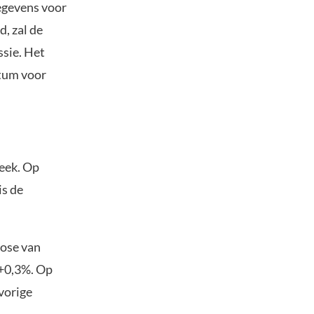
gegevens voor
, zal de
ssie. Het
ntum voor
eek. Op
is de
nose van
 +0,3%. Op
 vorige