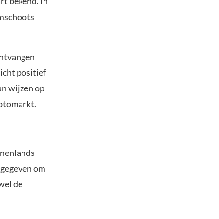
t bekend. In
imschoots
ontvangen
cht positief
n wijzen op
yptomarkt.
nnenlands
ijgegeven om
wel de