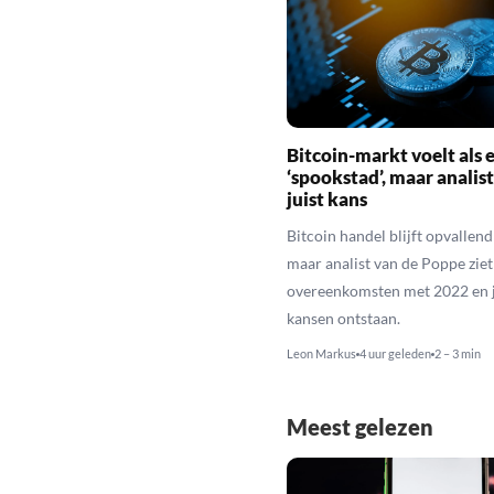
Bitcoin-markt voelt als 
‘spookstad’, maar analist
juist kans
Bitcoin handel blijft opvallend 
maar analist van de Poppe ziet
overeenkomsten met 2022 en j
kansen ontstaan.
Leon Markus
4 uur geleden
2 – 3 min
Meest gelezen