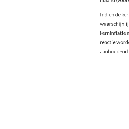
Indien de ker
waarschijnlij
kerninflatie 
reactie worde
aanhoudend d