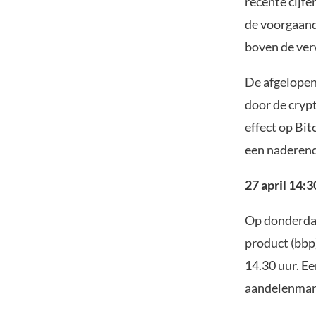
recente cijf
de voorgaan
boven de ver
De afgelope
door de cryp
effect op Bi
een naderend
27 april 14:3
Op donderdag
product (bbp
14.30 uur. E
aandelenmark