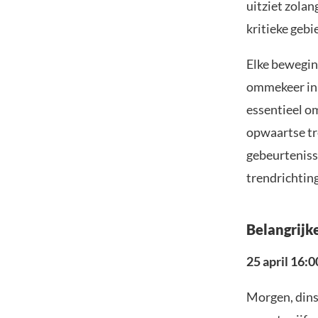
uitziet zolan
kritieke gebi
Elke bewegin
ommekeer in 
essentieel o
opwaartse tr
gebeurteniss
trendrichting
Belangrijk
25 april 16:0
Morgen, dins