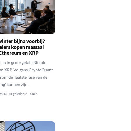
inter bijna voorbij?
elers kopen massaal
 Ethereum en XRP
en in grote getale Bitcoin,
en XRP. Volgens CryptoQuant
rom de ‘laatste fase van de
ing’ kunnen zijn.
ns
16 uur geleden
2 – 4 min