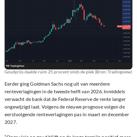
Goudprijs daalde ruim 25 procent sinds de piek (Bron: Tradingview)
Eerder ging Goldman Sachs nog uit van meerdere
renteverlagingen in de tweede helft van 2026. Inmiddels
verwacht de bank dat de Federal Reserve de rente langer
ongewijzigd laat. Volgens de nieuwe prognose volgen de
eerstvolgende renteverlagingen pas in maart en december
2027.
“Onze visie op goud blijft op de lange termijn positief, maar