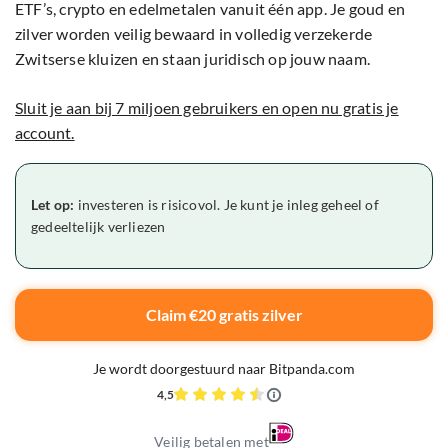
ETF’s, crypto en edelmetalen vanuit één app. Je goud en
zilver worden veilig bewaard in volledig verzekerde
Zwitserse kluizen en staan juridisch op jouw naam.
Sluit je aan bij 7 miljoen gebruikers en open nu gratis je
account.
Let op:
investeren is risicovol. Je kunt je inleg geheel of
gedeeltelijk verliezen
Claim €20 gratis zilver
Je wordt doorgestuurd naar Bitpanda.com
4,5
Veilig betalen met