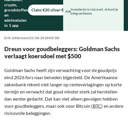
crypto,
Investeren is risicovol. Je kunt je
grondstoffen
Claim €20 zilver
Ad
inleg verliezen.
en
edelmetalen
in 1 app
Erik Juffermans
21-06-2026
09:58
Dreun voor goudbeleggers: Goldman Sachs
verlaagt koersdoel met $500
Goldman Sachs heeft zijn verwachting voor de goudprijs
eind 2026 fors naar beneden bijgesteld. De Amerikaanse
zakenbank rekent niet langer op renteverlagingen op korte
termijn en verwacht dat goud minder sterk zal herstellen
dan eerder gedacht. Dat kan niet alleen gevolgen hebben
voor goudbeleggers, maar ook voor Bitcoin (
BTC
) en andere
risicovolle beleggingen.