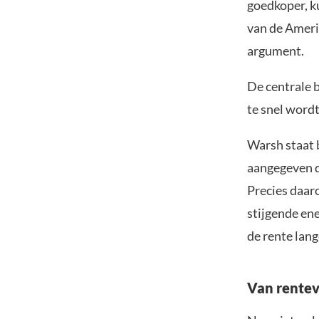
goedkoper, k
van de Ameri
argument.
De centrale b
te snel wordt
Warsh staat b
aangegeven d
Precies daar
stijgende ener
de rente lang
Van rentev