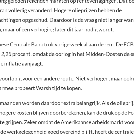
lang geleden rekenden markten op renteverlagingen. Dat be
Iran volledig veranderd. Hogere olieprijzen hebben de
achtingen opgeschud. Daardoor is de vraag niet langer wan
n, maar of een
verhoging
later dit jaar nodig wordt.
ese Centrale Bank trok vorige week al aan de rem. De
ECB
r 2,25 procent, omdat de oorlog in het Midden-Oosten de e
 inflatie aanjaagt.
 voorlopig voor een andere route. Niet verhogen, maar ook 
armee probeert Warsh tijd te kopen.
aanden worden daardoor extra belangrijk. Als de olieprijs
 hogere kosten blijven doorberekenen, kan de druk op de 
 te grijpen. Zeker omdat de Amerikaanse arbeidsmarkt voor
g de werkgelegenheid goed overeind blijft, heeft de central