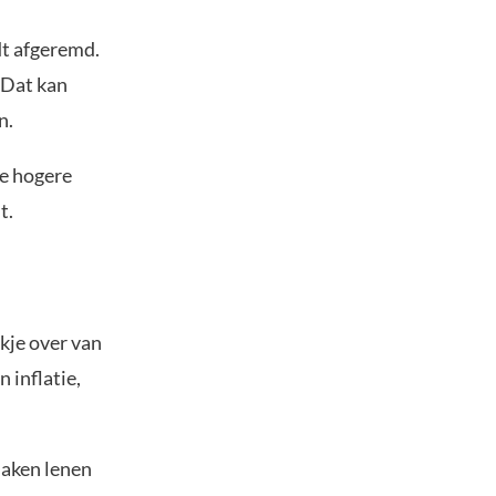
dt afgeremd.
 Dat kan
n.
de hogere
t.
kje over van
 inflatie,
maken lenen