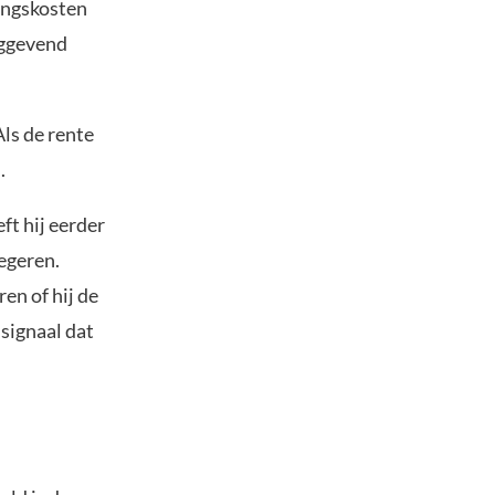
ingskosten
aggevend
ls de rente
.
ft hij eerder
egeren.
en of hij de
 signaal dat