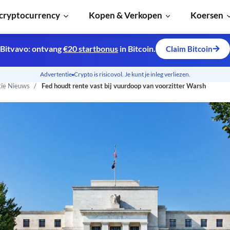
cryptocurrency
Kopen & Verkopen
Koersen
Bitvavo: ontvang
€20 startbonus
in Bitcoin.
Claim Bitcoin
Advertentie
Crypto is risicovol. Je kunt je inleg verliezen.
tie Nieuws
Fed houdt rente vast bij vuurdoop van voorzitter Warsh