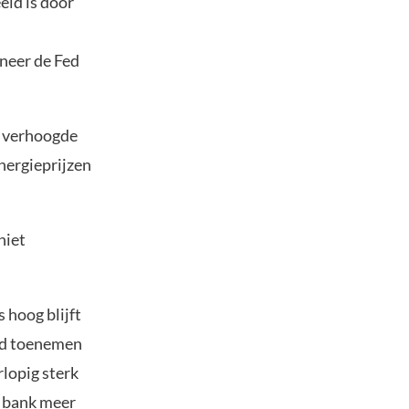
eld is door
neer de Fed
verhoogde
nergieprijzen
niet
 hoog blijft
Fed toenemen
lopig sterk
e bank meer