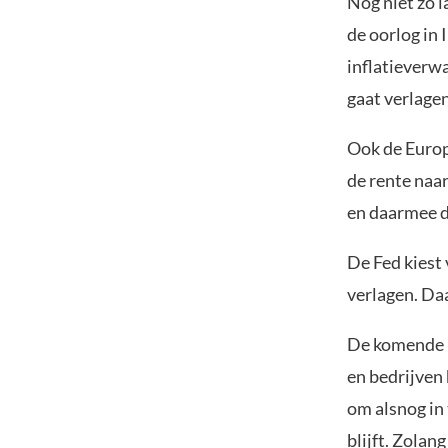
Nog niet zo 
de oorlog in 
inflatieverw
gaat verlage
Ook de Europ
de rente naa
en daarmee de
De Fed kiest
verlagen. Da
De komende m
en bedrijven
om alsnog in
blijft. Zolan