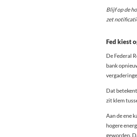
Blijf op de 
zet notificat
Fed kiest 
De Federal R
bank opnieuw
vergaderinge
Dat betekent
zit klem tuss
Aan de ene ka
hogere energ
geworden. Da