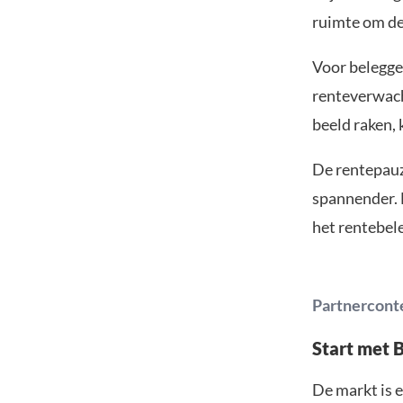
ruimte om de
Voor belegge
renteverwacht
beeld raken, 
De rentepauz
spannender. D
het rentebel
Partnercont
Start met 
De markt is e