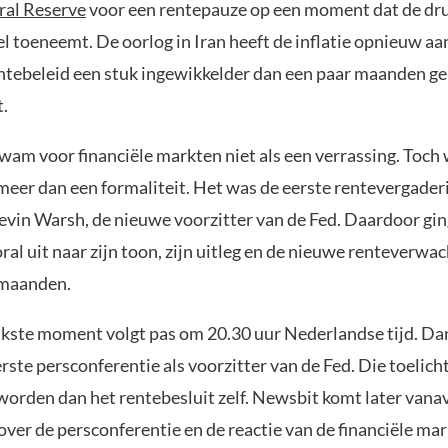
ral Reserve
voor een rentepauze op een moment dat de dru
l toeneemt. De oorlog in Iran heeft de inflatie opnieuw a
ntebeleid een stuk ingewikkelder dan een paar maanden g
.
wam voor financiële markten niet als een verrassing. Toch
meer dan een formaliteit. Het was de eerste rentevergader
Kevin Warsh, de nieuwe voorzitter van de Fed. Daardoor gin
al uit naar zijn toon, zijn uitleg en de nieuwe renteverwa
maanden.
jkste moment volgt pas om 20.30 uur Nederlandse tijd. Da
rste persconferentie als voorzitter van de Fed. Die toelich
 worden dan het rentebesluit zelf. Newsbit komt later van
 over de persconferentie en de reactie van de financiële ma