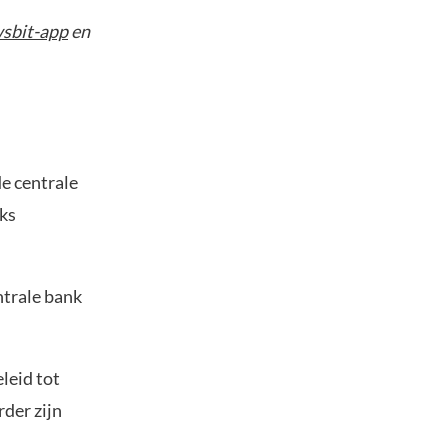
sbit-app
en
e centrale
ks
ntrale bank
eleid tot
der zijn