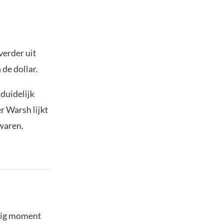
verder uit
de dollar.
duidelijk
er Warsh lijkt
waren.
stig moment