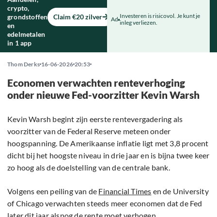
crypto,
Investeren is risicovol. Je kunt je
grondstoffen
Claim €20 zilver
Ad
inleg verliezen.
en
edelmetalen
in 1 app
Thom Derks
16-06-2026
20:53
Economen verwachten renteverhoging
onder nieuwe Fed-voorzitter Kevin Warsh
Kevin Warsh begint zijn eerste rentevergadering als
voorzitter van de Federal Reserve meteen onder
hoogspanning. De Amerikaanse inflatie ligt met 3,8 procent
dicht bij het hoogste niveau in drie jaar en is bijna twee keer
zo hoog als de doelstelling van de centrale bank.
Volgens een peiling van de
Financial Times
en de University
of Chicago verwachten steeds meer economen dat de Fed
later dit jaar alsnog de rente moet verhogen.