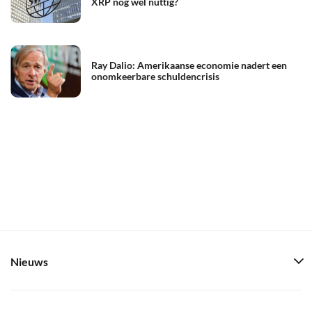
XRP nog wel nuttig?
Ray Dalio: Amerikaanse economie nadert een
onomkeerbare schuldencrisis
Nieuws