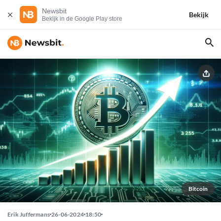
Newsbit
Bekijk
Bekijk in de Google Play store
Bitcoin
Erik Juffermans
26-06-2024
18:50