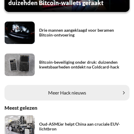
duizenden Bitcoin-wallets geraakt
Drie mannen aangeklaagd voor beramen
Bitcoin-ontvoering
Bitcoin-beveiliging onder druk: duizenden
kwetsbaarheden ontdekt na Coldcard-hack
Meer Hack nieuws
Meest gelezen
Oud-ASML’er helpt China aan cruciale EUV-
lichtbron