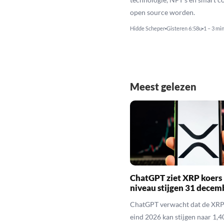
open source worden.
Hidde Scheper
Gisteren 6:58u
1 – 3 mi
Meest gelezen
ChatGPT ziet XRP koers 
niveau stijgen 31 decem
ChatGPT verwacht dat de XRP
eind 2026 kan stijgen naar 1,40