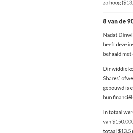
zo hoog ($13,
8 van de 9
Nadat Dinwidd
heeft deze in
behaald met 
Dinwiddie ko
Shares’, ofw
gebouwd is en
hun financiël
In totaal we
van $150.000
totaal $13,5 