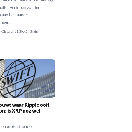
neller verlopen zonder
n aan bestaande
ingen.
r
Gisteren 11:30u
2 – 3 min
ouwt waar Ripple ooit
n: is XRP nog wel
een grote stap met