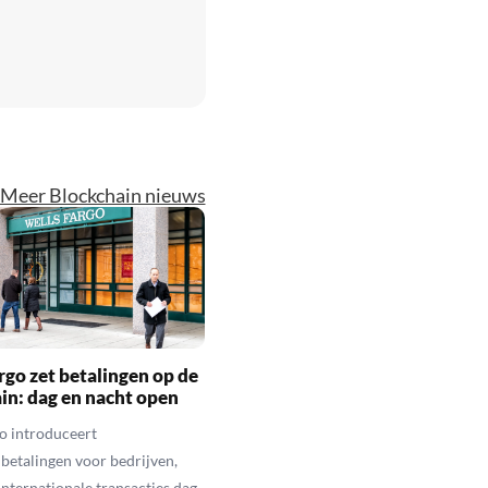
Meer Blockchain nieuws
rgo zet betalingen op de
in: dag en nacht open
o introduceert
betalingen voor bedrijven,
nternationale transacties dag