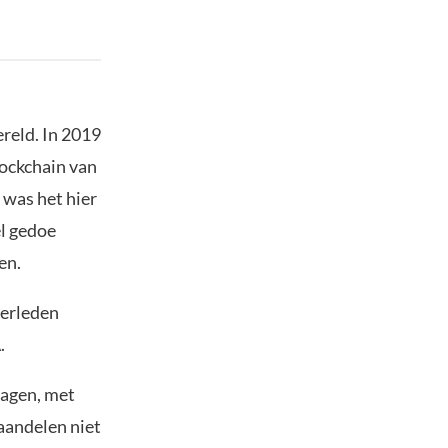
reld. In 2019
lockchain van
 was het hier
el gedoe
en.
verleden
.
lagen, met
aandelen niet