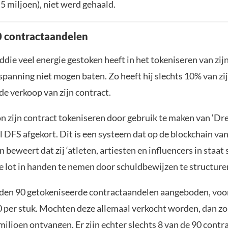
5 miljoen), niet werd gehaald.
0 contractaandelen
ie veel energie gestoken heeft in het tokeniseren van zijn
spanning niet mogen baten. Zo heeft hij slechts 10% van zi
de verkoop van zijn contract.
n zijn contract tokeniseren door gebruik te maken van ‘D
el DFS afgekort. Dit is een systeem dat op de blockchain v
 beweert dat zij ‘atleten, artiesten en influencers in staat
e lot in handen te nemen door schuldbewijzen te structurer
rden 90 getokeniseerde contractaandelen aangeboden, voor
 per stuk. Mochten deze allemaal verkocht worden, dan zou
miljoen ontvangen. Er zijn echter slechts 8 van de 90 cont