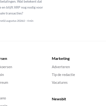
betalingen. Wat betekent dat
e en blijft XRP nog nodig voor
nale transacties?
ns
02 augustus 2026
2 – 4 min
rsen
Marketing
 koersen
Adverteren
oin
Tip de redactie
ereum
Vacatures
dano
Newsbit
ecoin