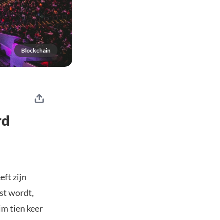
Blockchain
rd
ft zijn
st wordt,
im tien keer