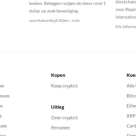
blockchain
bodem. Beleggers volgen de steun rond 1
voor Rippl
dollar op zoek bevestiging.
internatio
Leon Markus
30 juli 2026
1 – 3 min
Erik Jufferma
Kopen
Koe
uws
Koop crypto’s
Alle
ieuws
Bitc
ws
Eth
Uitleg
s
XRP
Over crypto’s
euws
Car
Personen
uws
Dog