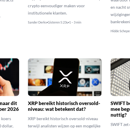
crypto eenvoudiger maken voor
en nacht s
institutionele klanten.
wijziginge
n
bankreken
Sander Derks
Gisteren 5:23u
1 – 3 min
Hidde Schepe
naar dit
XRP bereikt historisch oversold-
SWIFT b
ber 2026
niveau: wat betekent dat?
mee bego
nuttig?
 koers
XRP bereikt historisch oversold-niveau
SWIFT zet 
 dollar,
terwijl analisten wijzen op een mogelijke