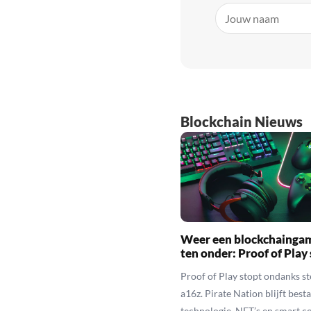
Blockchain Nieuws
Weer een blockchainga
ten onder: Proof of Play
Proof of Play stopt ondanks s
a16z. Pirate Nation blijft besta
technologie, NFT’s en smart c