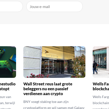
mestudio
Wall Street reus laat grote
Wells Fa
 stopt
beleggers nu een passief
blockcha
verdienen aan crypto
teun van
Wells Farg
BNY voegt staking toe aan zijn
an, terwijl
blockchain
cryptoplatform en wil samen met Galaxy
ontracts
waardoor i