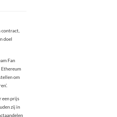
 contract,
jn doel
ream Fan
an Ethereum
 stellen om
en’.
 een prijs
den zij in
ractaandelen