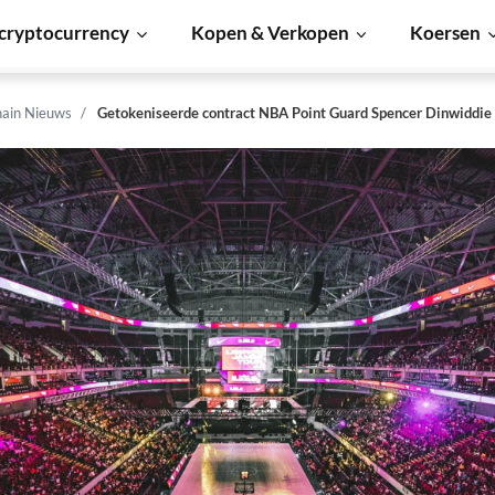
cryptocurrency
Kopen & Verkopen
Koersen
hain Nieuws
Getokeniseerde contract NBA Point Guard Spencer Dinwiddie