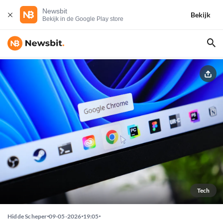
Newsbit
Bekijk
Bekijk in de Google Play store
Tech
Hidde Scheper
09-05-2026
19:05