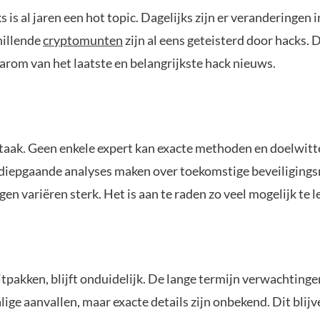
s is al jaren een hot topic. Dagelijks zijn er veranderingen
hillende
cryptomunten
zijn al eens geteisterd door hacks.
aarom van het laatste en belangrijkste hack nieuws.
 taak. Geen enkele expert kan exacte methoden en doelwitt
e diepgaande analyses maken over toekomstige beveiligingsri
 variëren sterk. Het is aan te raden zo veel mogelijk te le
pakken, blijft onduidelijk. De lange termijn verwachtingen
ge aanvallen, maar exacte details zijn onbekend. Dit blij