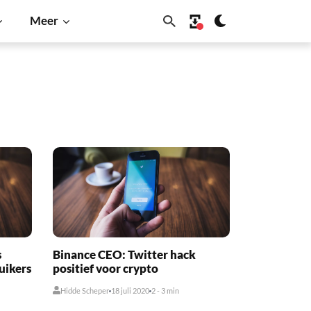
Meer
s
Binance CEO: Twitter hack
uikers
positief voor crypto
Hidde Scheper
18 juli 2020
2 - 3 min