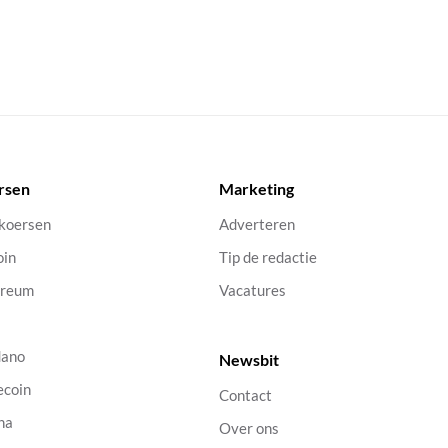
rsen
Marketing
 koersen
Adverteren
oin
Tip de redactie
ereum
Vacatures
dano
Newsbit
ecoin
Contact
na
Over ons