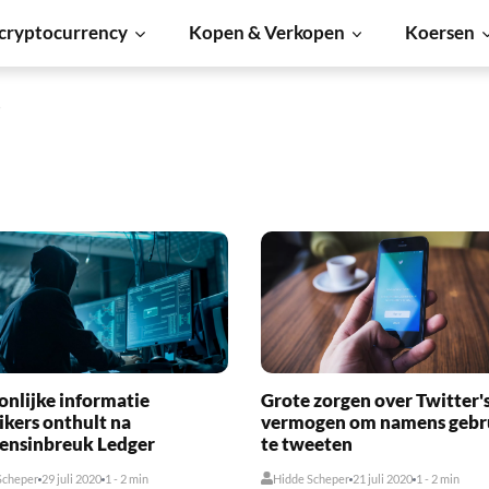
cryptocurrency
Kopen & Verkopen
Koersen
6
onlijke informatie
Grote zorgen over Twitter'
ikers onthult na
vermogen om namens gebr
ensinbreuk Ledger
te tweeten
Scheper
29 juli 2020
1 - 2 min
Hidde Scheper
21 juli 2020
1 - 2 min