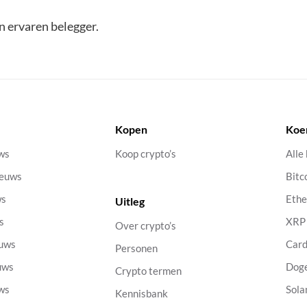
en ervaren belegger.
Kopen
Koe
uws
Koop crypto’s
Alle
ieuws
Bitc
ws
Eth
Uitleg
s
XRP
Over crypto’s
euws
Car
Personen
uws
Dog
Crypto termen
uws
Sola
Kennisbank