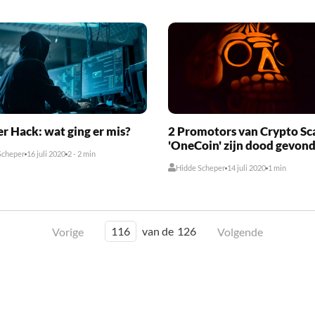
er Hack: wat ging er mis?
2 Promotors van Crypto S
'OneCoin' zijn dood gevon
Scheper
16 juli 2020
2 - 2 min
Hidde Scheper
14 juli 2020
1 min
116
van de
126
Vorige
Volgende