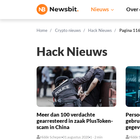
Nieuws
Over 
Home
Crypto nieuws
Hack Nieuws
Pagina 11
Hack Nieuws
Meer dan 100 verdachte
Perso
gearresteerd in zaak PlusToken-
gebru
scam in China
gegev
Hidde Scheper
01 augustus 2020
1 - 2 min
Hidde 