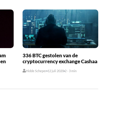
cam
336 BTC gestolen van de
den
cryptocurrency exchange Cashaa
Hidde Scheper
12 juli 2020
2 - 3 min