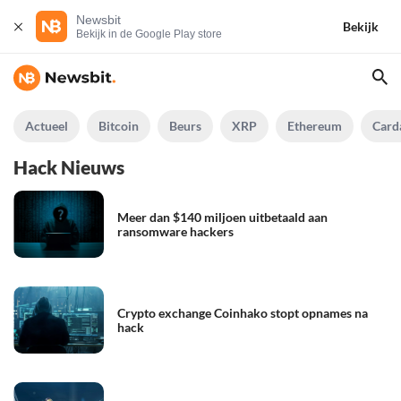
Newsbit
Bekijk
Bekijk in de Google Play store
Actueel
Bitcoin
Beurs
XRP
Ethereum
Card
Hack Nieuws
Meer dan $140 miljoen uitbetaald aan
ransomware hackers
Crypto exchange Coinhako stopt opnames na
hack