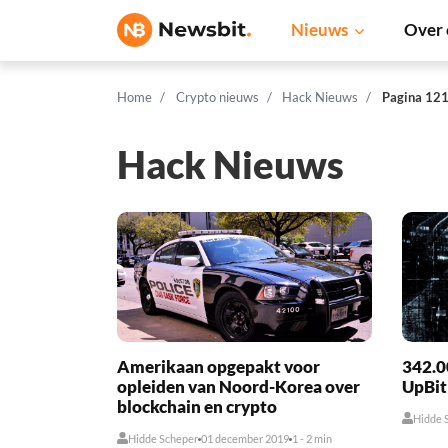
Nieuws
Over 
Home
Crypto nieuws
Hack Nieuws
Pagina 12
Hack Nieuws
Amerikaan opgepakt voor
342.0
opleiden van Noord-Korea over
UpBit
blockchain en crypto
Hidde 
Hidde Scheper
01 december 2019
1 - 2 min