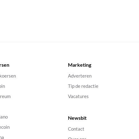
rsen
Marketing
 koersen
Adverteren
oin
Tip de redactie
ereum
Vacatures
dano
Newsbit
ecoin
Contact
na