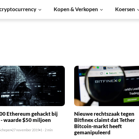
cryptocurrency
Kopen & Verkopen
Koersen
1
00 Ethereum gehackt bij
Nieuwe rechtszaak tegen
 - waarde $50 miljoen
Bitfinex claimt dat Tether
Bitcoin-markt heeft
Scheper
27 november 2019
1 - 2 min
gemanipuleerd