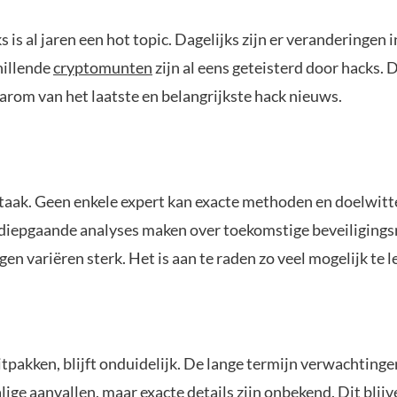
s is al jaren een hot topic. Dagelijks zijn er veranderingen
hillende
cryptomunten
zijn al eens geteisterd door hacks.
aarom van het laatste en belangrijkste hack nieuws.
 taak. Geen enkele expert kan exacte methoden en doelwitt
e diepgaande analyses maken over toekomstige beveiligingsri
 variëren sterk. Het is aan te raden zo veel mogelijk te le
pakken, blijft onduidelijk. De lange termijn verwachtingen
ge aanvallen, maar exacte details zijn onbekend. Dit blij