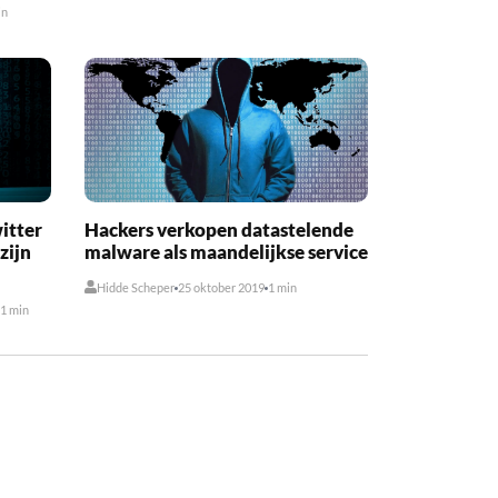
in
itter
Hackers verkopen datastelende
zijn
malware als maandelijkse service
Hidde Scheper
25 oktober 2019
1 min
1 min