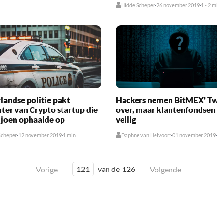
Hidde Scheper
26 november 2019
1 - 2 m
landse politie pakt
Hackers nemen BitMEX' Tw
hter van Crypto startup die
over, maar klantenfondsen 
ljoen ophaalde op
veilig
Scheper
12 november 2019
1 min
Daphne van Helvoort
01 november 2019
121
van de
126
Vorige
Volgende