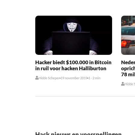
Hacker biedt $100.000 in Bitcoin
Neder
in ruil voor hacken Halliburton
opric
78 mi
Hidde Scheper
19 november 2019
1 - 2 min
Hidde 
Hack nieuws en voorspellingen