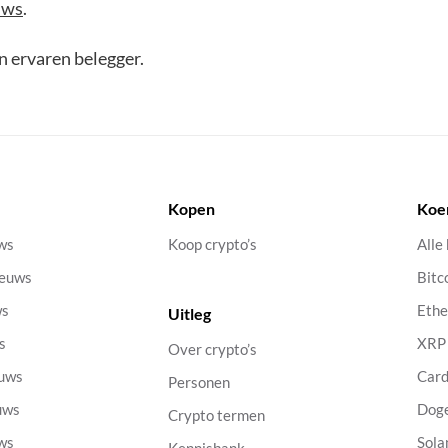
uws
.
en ervaren belegger.
Kopen
Koe
uws
Koop crypto’s
Alle
ieuws
Bitc
ws
Eth
Uitleg
s
XRP
Over crypto’s
euws
Car
Personen
uws
Dog
Crypto termen
uws
Sola