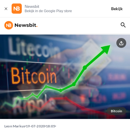
Newsbit
Bekijk
Bekijk in de Google Play store
Bitcoin
Leon Markus
19-07-2020
18:05