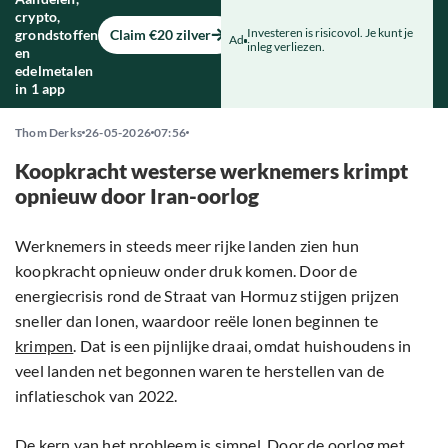
crypto,
Investeren is risicovol. Je kunt je
grondstoffen
Claim €20 zilver
Ad
inleg verliezen.
en
edelmetalen
in 1 app
Thom Derks
26-05-2026
07:56
Koopkracht westerse werknemers krimpt
opnieuw door Iran-oorlog
Werknemers in steeds meer rijke landen zien hun
koopkracht opnieuw onder druk komen. Door de
energiecrisis rond de Straat van Hormuz stijgen prijzen
sneller dan lonen, waardoor reële lonen beginnen te
krimpen
. Dat is een pijnlijke draai, omdat huishoudens in
veel landen net begonnen waren te herstellen van de
inflatieschok van 2022.
De kern van het probleem is simpel. Door de oorlog met