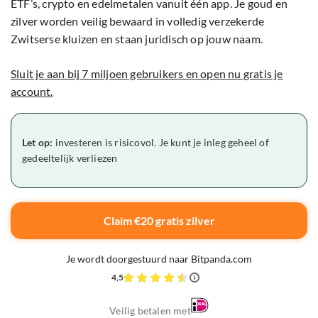
ETF’s, crypto en edelmetalen vanuit één app. Je goud en
zilver worden veilig bewaard in volledig verzekerde
Zwitserse kluizen en staan juridisch op jouw naam.
Sluit je aan bij 7 miljoen gebruikers en open nu gratis je
account.
Let op:
investeren is risicovol. Je kunt je inleg geheel of
gedeeltelijk verliezen
Claim €20 gratis zilver
Je wordt doorgestuurd naar Bitpanda.com
4,5
Veilig betalen met