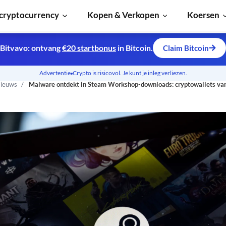
cryptocurrency
Kopen & Verkopen
Koersen
Bitvavo: ontvang
€20 startbonus
in Bitcoin.
Claim Bitcoin
Advertentie
Crypto is risicovol. Je kunt je inleg verliezen.
ieuws
Malware ontdekt in Steam Workshop-downloads: cryptowallets van