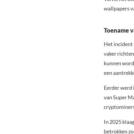
wallpapers 
Toename va
Het incident
vaker richten
kunnen worde
een aantrekke
Eerder werd 
van Super Ma
cryptominers
In 2025 klaa
betrokken zo