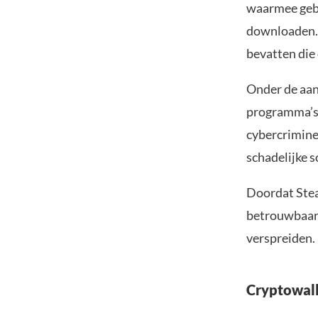
waarmee gebr
downloaden.
bevatten die
Onder de aan
programma’s 
cybercrimine
schadelijke 
Doordat Stea
betrouwbaar 
verspreiden.
Cryptowall