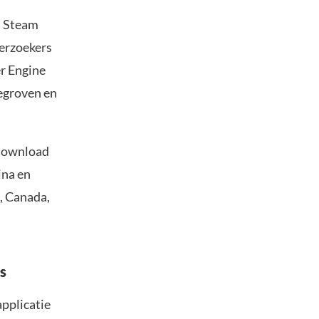
n Steam
erzoekers
r Engine
eegroven en
edownload
ina en
, Canada,
s
pplicatie