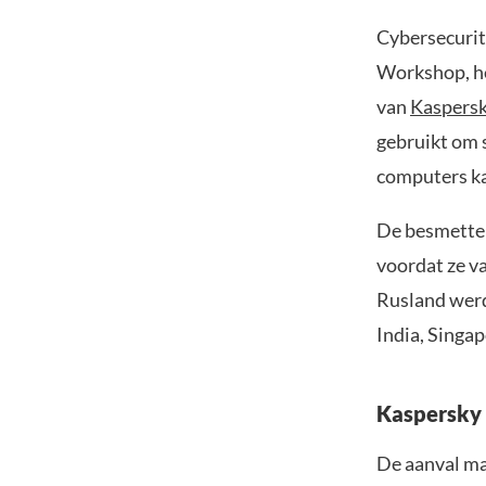
Cybersecuri
Workshop, he
van
Kaspers
gebruikt om s
computers ka
De besmette
voordat ze v
Rusland werd
India, Singa
Kaspersky
De aanval ma