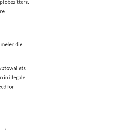
ptobezitters.
re
amelen die
ryptowallets
in illegale
eed for