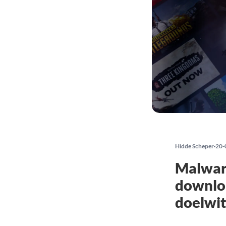
Hidde Scheper
20-
Malwar
downloa
doelwi