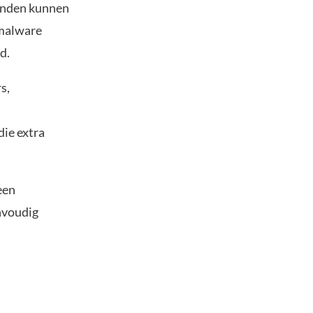
onden kunnen
 malware
d.
s,
ie extra
een
nvoudig