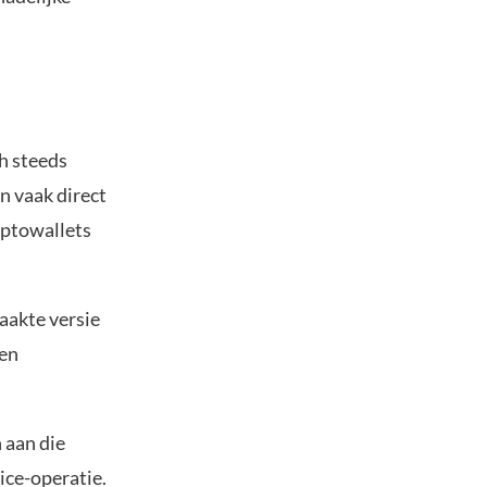
h steeds
n vaak direct
yptowallets
aakte versie
 en
 aan die
ice-operatie.