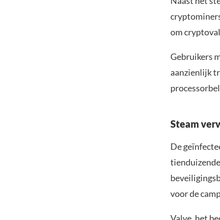
Naast het st
cryptominers
om cryptoval
Gebruikers m
aanzienlijk 
processorbel
Steam ver
De geïnfecte
tienduizende
beveiligings
voor de camp
Valve, het be