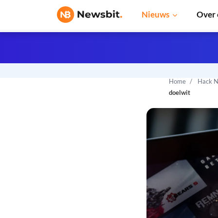
Nieuws
Over 
Home
Hack N
doelwit