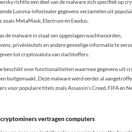
rsky richtte een deel van de malware zich specifiek op cry
kende Lumma-infostealer gegevens verzamelen uit populai
s zoals MetaMask, Electrum en Exodus.
as de malware in staat om opgeslagen wachtwoorden,
ens, privésleutels en andere gevoelige informatie te verz
even tot cryptovaluta van slachtoffers.
 beschikt over functionaliteiten waarmee gegevens uit c
n buitgemaakt. Deze malware werd eerder al aangetroffen 
s voor populaire titels zoals Assassin’s Creed, FIFA en N
cryptominers vertragen computers