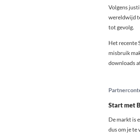
Volgens just
wereldwijd t
tot gevolg.
Het recente 
misbruik mak
downloads af
Partnercont
Start met 
De markt is e
dus om je te 