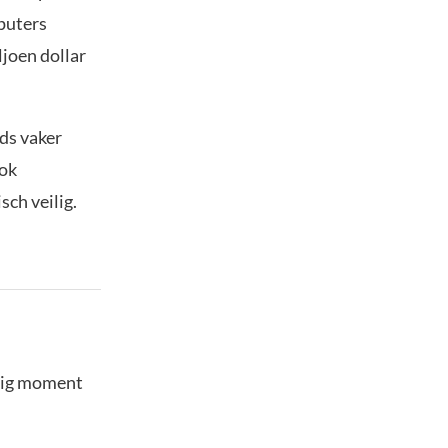
puters
joen dollar
ds vaker
Ook
ch veilig.
stig moment