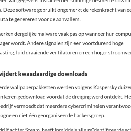
elen van gegevens installeerden sommige besmette downl
. Deze software gebruikt ongemerkt de rekenkracht van 
uta te genereren voor de aanvallers.
erken dergelijke malware vaak pas op wanneer hun compu
trager wordt. Andere signalen zijn een voortdurend hoge
asting, luid draaiende ventilatoren en een hoger stroomve
wijdert kwaadaardige downloads
erde wallpaperpakketten werden volgens Kaspersky duize
n keren gedownload voordat de dreiging werd ontdekt. He
bedrijf vermoedt dat meerdere cybercriminelen verantwoo
agne en niet één georganiseerde hackersgroep.
drijf achter Steam, heeft inmiddels alle geïdentificeerde sc