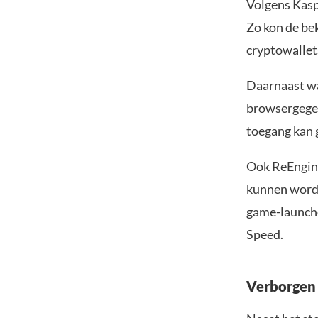
Volgens Kaspe
Zo kon de be
cryptowallet
Daarnaast w
browsergegev
toegang kan g
Ook ReEngine
kunnen worde
game-launcher
Speed.
Verborgen 