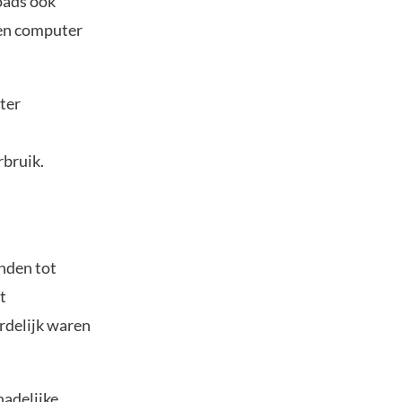
oads ook
een computer
ter
rbruik.
nden tot
t
rdelijk waren
hadelijke