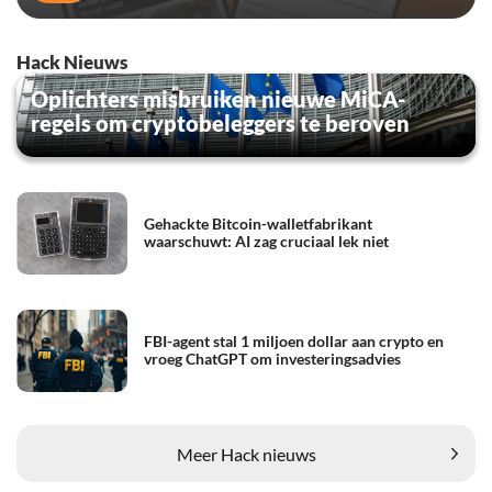
Hack Nieuws
Oplichters misbruiken nieuwe MiCA-
regels om cryptobeleggers te beroven
Gehackte Bitcoin-walletfabrikant
waarschuwt: AI zag cruciaal lek niet
FBI-agent stal 1 miljoen dollar aan crypto en
vroeg ChatGPT om investeringsadvies
Meer Hack nieuws